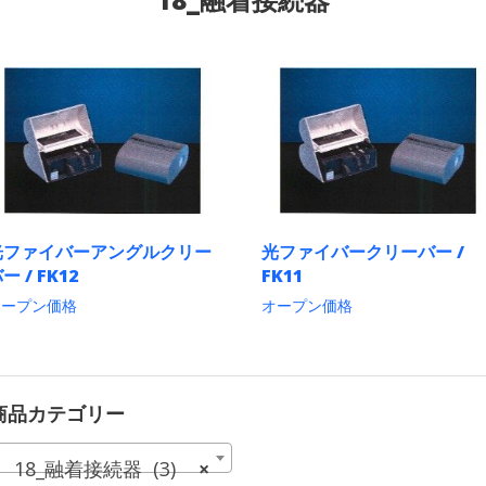
光ファイバーアングルクリー
光ファイバークリーバー /
ー / FK12
FK11
オープン価格
オープン価格
こ
こ
の
の
商
商
品
品
に
に
商品カテゴリー
は
は
複
複
18_融着接続器 (3)
×
数
数