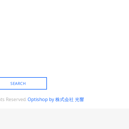
の
の
バ
バ
リ
リ
エ
エ
ー
ー
シ
シ
ョ
ョ
ン
ン
が
が
あ
あ
り
り
ま
ま
す。
す。
オ
オ
プ
プ
シ
シ
ョ
ョ
ン
ン
は
は
商
商
ghts Reserved.
Optishop by 株式会社 光響
品
品
ペ
ペ
ー
ー
ジ
ジ
か
か