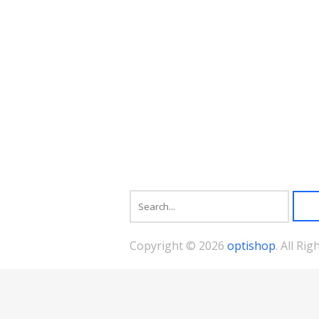
の
バ
リ
エ
ー
シ
ョ
ン
が
あ
り
ま
す。
オ
プ
シ
ョ
ン
は
商
Copyright © 2026
optishop
. All Ri
品
ペ
ー
ジ
か