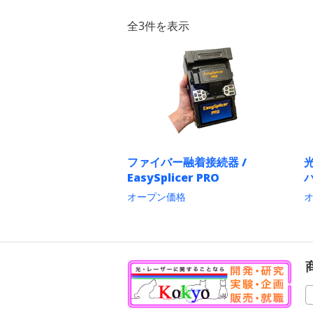
全3件を表示
ファイバー融着接続器 /
EasySplicer PRO
バ
オープン価格
こ
の
商
品
に
は
複
数