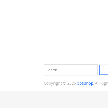
の
バ
リ
エ
ー
シ
ョ
ン
が
あ
り
ま
す。
オ
プ
シ
ョ
ン
は
商
Copyright © 2026
optishop
. All Ri
品
ペ
ー
ジ
か