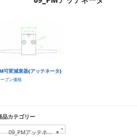
PM可変減衰器(アッテネータ)
オープン価格
こ
の
商
品
に
は
商品カテゴリー
複
数
の
09_PMアッテネータ (2)
×
バ