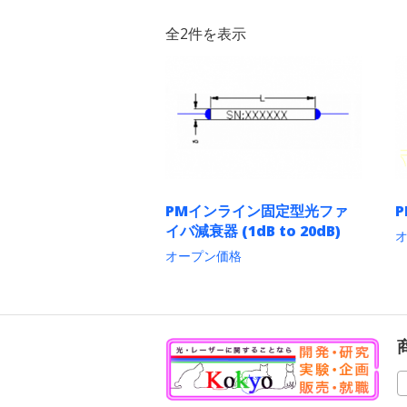
全2件を表示
PMインライン固定型光ファ
イバ減衰器 (1dB to 20dB)
オープン価格
こ
の
商
品
に
は
複
数