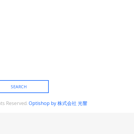
リ
エ
ー
シ
ョ
ン
が
あ
り
ま
す。
オ
プ
シ
ョ
ン
は
商
品
ghts Reserved.
Optishop by 株式会社 光響
ペ
ー
ジ
か
ら