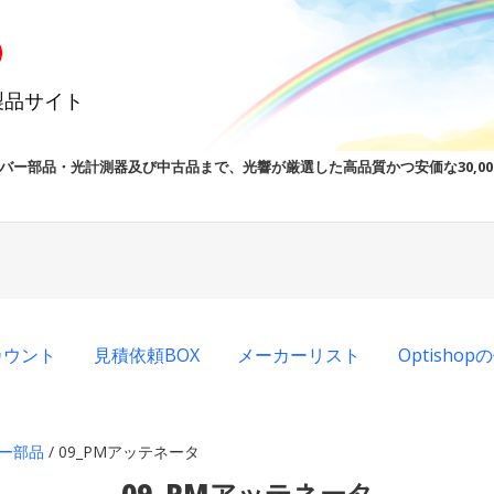
製品サイト
バー部品・光計測器及び中古品まで、光響が厳選した高品質かつ安価な30,0
カウント
見積依頼BOX
メーカーリスト
Optisho
バー部品
/ 09_PMアッテネータ
09_PMアッテネータ