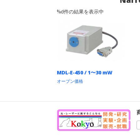
%d件の結果を表示中
MDL-E-450 / 1〜30 mW
オープン価格
こ
の
商
品
に
は
複
数
の
バ