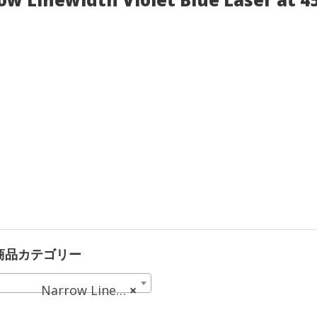
商品カテゴリー
Narrow Linewidth Violet Blue Laser at 450 nm (1)
×