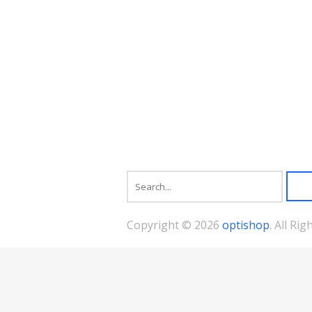
リ
エ
ー
シ
ョ
ン
が
あ
り
ま
す。
オ
プ
シ
ョ
ン
は
商
Copyright © 2026
optishop
. All Ri
品
ペ
ー
ジ
か
ら