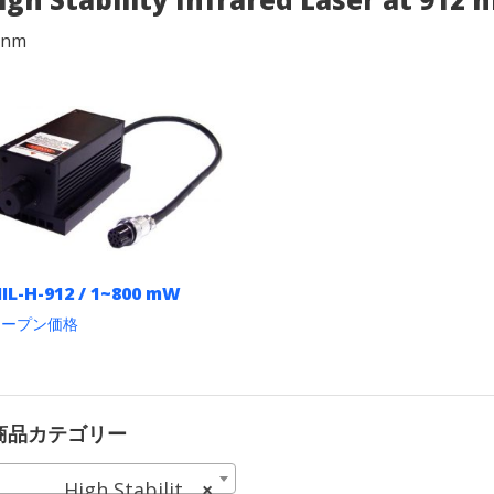
2 nm
IL-H-912 / 1~800 mW
オープン価格
こ
の
商
品
に
商品カテゴリー
は
複
High Stability Infrared Laser at 912 nm (2)
×
数