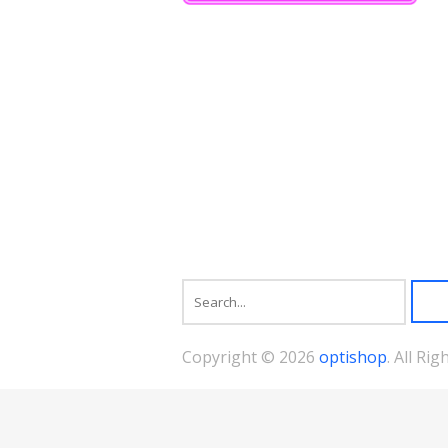
の
バ
リ
エ
ー
シ
ョ
ン
が
あ
り
ま
す。
オ
プ
シ
ョ
ン
は
商
Copyright © 2026
optishop
. All Ri
品
ペ
ー
ジ
か