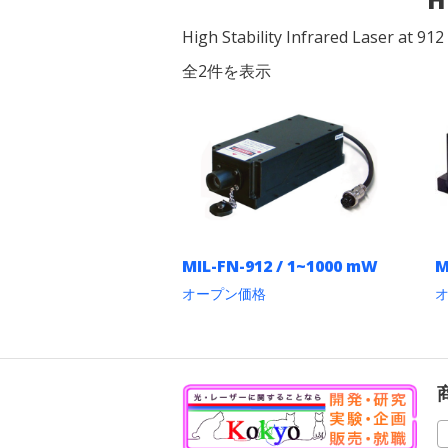
High Stability Infrared Laser at 91
全2件を表示
MIL-FN-912 / 1~1000 mW
M
オープン価格
こ
の
商
品
に
は
複
数