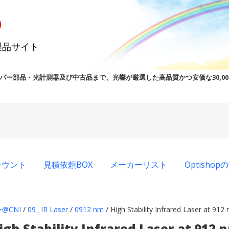
製品サイト
バー部品・光計測器及び中古品まで、光響が厳選した高品質かつ安価な30,0
カウント
見積依頼BOX
メーカーリスト
Optisho
@CNI
/
09_ IR Laser
/
0912 nm
/ High Stability Infrared Laser at 912
igh Stability Infrared Laser at 912 