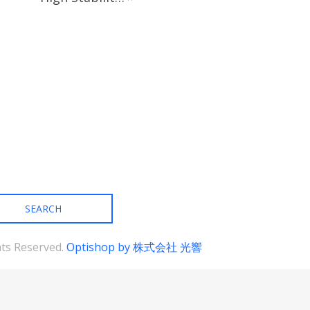
の
バ
リ
エ
ー
シ
ョ
ン
が
あ
り
ま
す。
オ
プ
シ
ョ
ン
は
商
ghts Reserved.
Optishop by 株式会社 光響
品
ペ
ー
ジ
か