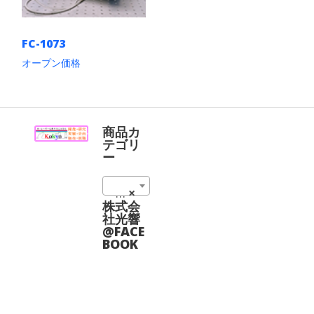
FC-1073
オープン価格
こ
の
商
品
に
商品カ
は
テゴリ
複
ー
数
の
1073 nm (1)
×
バ
リ
株式会
エ
社光響
ー
@FACE
シ
BOOK
ョ
ン
が
あ
り