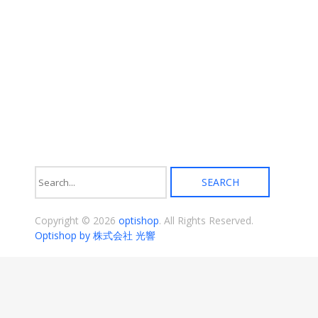
ま
す。
オ
プ
シ
ョ
ン
は
商
品
ペ
ー
ジ
か
ら
選
択
Copyright © 2026
optishop
. All Rights Reserved.
で
き
Optishop by 株式会社 光響
ま
す