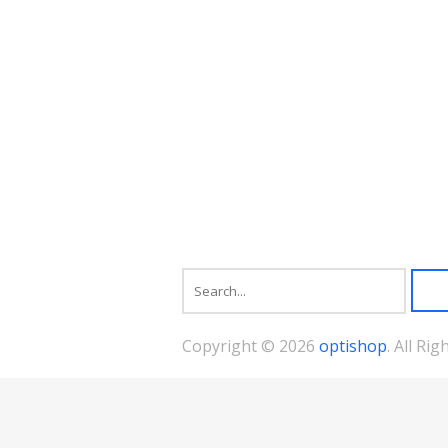
の
バ
リ
エ
ー
シ
ョ
ン
が
あ
り
ま
す。
オ
プ
シ
ョ
ン
は
商
Copyright © 2026
optishop
. All Ri
品
ペ
ー
ジ
か