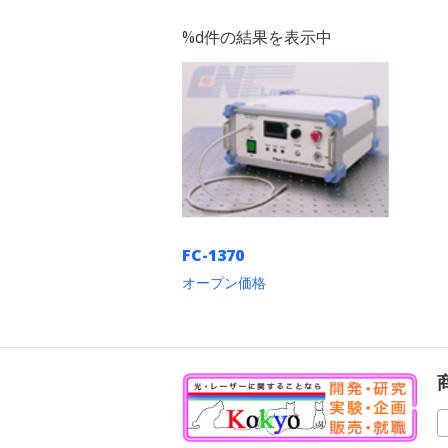
%d件の結果を表示中
FC-1370
オープン価格
こ
の
商
品
に
は
複
数