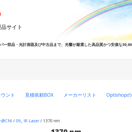
製品サイト
バー部品・光計測器及び中古品まで、光響が厳選した高品質かつ安価な30,0
カウント
見積依頼BOX
メーカーリスト
Optisho
@CNI
/
09_ IR Laser
/ 1370 nm
1370 nm