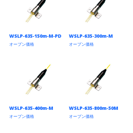
に
に
ま
り
は
は
す。
ま
複
複
オ
す。
数
数
プ
オ
の
の
シ
プ
バ
バ
ョ
シ
リ
リ
ン
ョ
WSLP-635-150m-M-PD
WSLP-635-300m-M
エ
エ
は
ン
ー
ー
オープン価格
オープン価格
商
は
シ
シ
品
こ
こ
商
ョ
ョ
ペ
の
の
品
ン
ン
ー
商
商
ペ
が
が
ジ
品
品
ー
あ
あ
か
に
に
ジ
り
り
ら
は
は
か
ま
ま
選
複
複
ら
す。
す。
択
数
数
選
オ
オ
で
の
の
択
プ
プ
き
バ
バ
で
シ
シ
ま
リ
リ
き
ョ
ョ
WSLP-635-400m-M
WSLP-635-800m-50M
す
エ
エ
ま
ン
ン
ー
ー
す
オープン価格
オープン価格
は
は
シ
シ
こ
こ
商
商
ョ
ョ
の
の
品
品
ン
ン