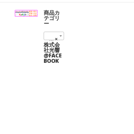
商
商
ペ
ペ
が
が
品
品
ー
ー
あ
あ
に
に
ジ
ジ
商品カ
り
り
は
は
か
か
テゴリ
ま
ま
複
複
ら
ら
ー
す。
す。
数
数
選
選
オ
オ
の
の
択
択
プ
プ
0635nm (8)
×
バ
バ
で
で
シ
シ
リ
リ
株式会
き
き
ョ
ョ
エ
エ
社光響
ま
ま
ン
ン
ー
ー
@FACE
す
す
は
は
シ
シ
BOOK
商
商
ョ
ョ
品
品
ン
ン
ペ
ペ
が
が
ー
ー
あ
あ
ジ
ジ
り
り
か
か
ま
ま
ら
ら
す。
す。
選
選
オ
オ
択
択
プ
プ
で
で
シ
シ
き
き
ョ
ョ
ま
ま
ン
ン
す
す
は
は