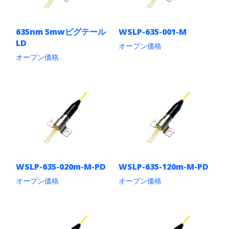
635nm 5mwピグテール
WSLP-635-001-M
LD
オープン価格
オープン価格
こ
の
こ
商
の
品
商
に
品
は
に
複
は
数
複
の
数
バ
の
リ
バ
エ
リ
WSLP-635-020m-M-PD
WSLP-635-120m-M-PD
ー
エ
シ
ー
オープン価格
オープン価格
ョ
シ
こ
こ
ン
ョ
の
の
が
ン
商
商
あ
が
品
品
り
あ