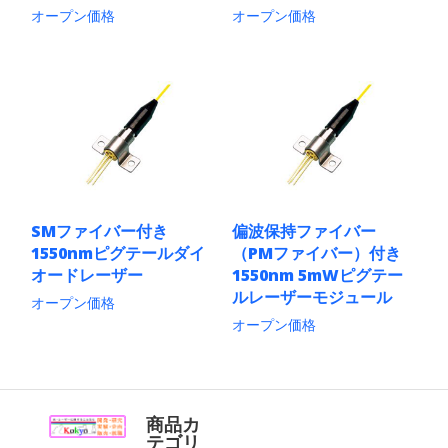
ン
ン
オープン価格
オープン価格
が
が
あ
あ
こ
こ
り
り
の
の
ま
ま
商
商
す。
す。
品
品
オ
オ
に
に
プ
プ
は
は
シ
シ
複
複
ョ
ョ
数
数
ン
ン
の
の
は
は
バ
バ
商
商
リ
リ
SMファイバー付き
偏波保持ファイバー
品
品
エ
エ
1550nmピグテールダイ
（PMファイバー）付き
ペ
ペ
ー
ー
ー
ー
シ
シ
オードレーザー
1550nm 5mWピグテー
ジ
ジ
ョ
ョ
ルレーザーモジュール
オープン価格
か
か
ン
ン
ら
ら
オープン価格
こ
が
が
選
選
の
あ
あ
こ
択
択
商
り
り
の
で
で
品
ま
ま
商
き
き
に
す。
す。
品
ま
ま
は
オ
オ
に
商品カ
す
す
複
プ
プ
は
テゴリ