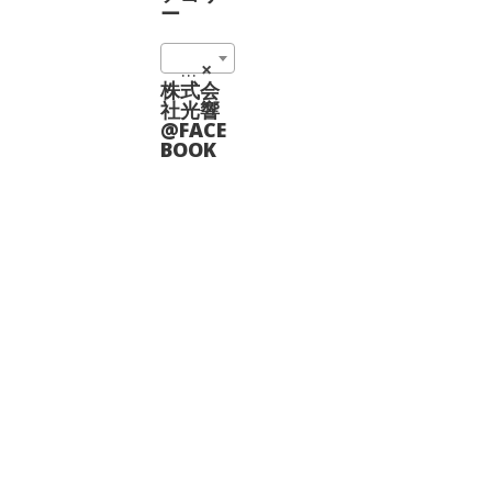
数
シ
シ
複
ー
の
ョ
ョ
数
バ
ン
ン
の
リ
は
は
1550nm (6)
×
バ
エ
商
商
リ
株式会
ー
品
品
エ
社光響
シ
ペ
ペ
ー
@FACE
ョ
ー
ー
シ
BOOK
ン
ジ
ジ
ョ
が
か
か
ン
あ
ら
ら
が
り
選
選
あ
ま
択
択
り
す。
で
で
ま
オ
き
き
す。
プ
ま
ま
オ
シ
す
す
プ
ョ
シ
ン
ョ
は
ン
商
は
品
商
ペ
品
ー
ペ
ジ
ー