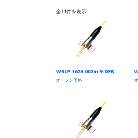
全11件を表示
WSLP-1625-002m-9-DFB
W
オープン価格
こ
の
商
品
に
は
複
数
の
バ