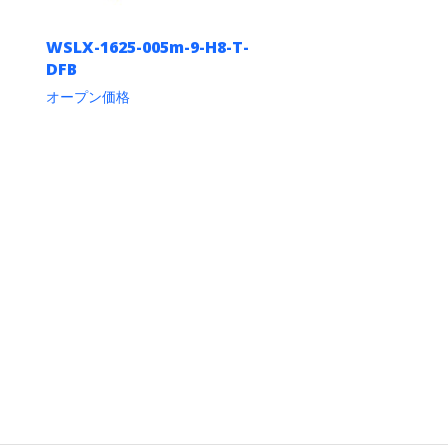
リ
エ
WSLX-1625-005m-9-H8-T-
ー
DFB
シ
ョ
オープン価格
ン
こ
が
の
あ
商
り
品
ま
に
す。
は
オ
複
プ
数
シ
の
ョ
バ
ン
リ
は
エ
商
ー
品
シ
ペ
ョ
ー
ン
ジ
が
か
あ
ら
り