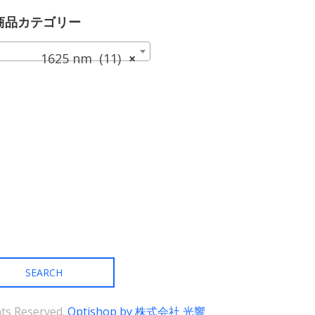
選
選
す。
す。
品
品
択
択
オ
オ
に
に
商品カテゴリー
で
で
プ
プ
は
は
き
き
シ
シ
複
複
ま
ま
1625 nm (11)
×
ョ
ョ
数
数
す
す
ン
ン
の
の
は
は
バ
バ
商
商
リ
リ
品
品
エ
エ
ペ
ペ
ー
ー
ー
ー
シ
シ
ジ
ジ
ョ
ョ
か
か
ン
ン
ら
ら
が
が
選
選
あ
あ
択
択
り
り
で
で
ま
ま
き
き
す。
す。
ま
ま
オ
オ
す
す
プ
プ
シ
シ
ョ
ョ
ン
ン
は
は
商
商
ghts Reserved.
Optishop by 株式会社 光響