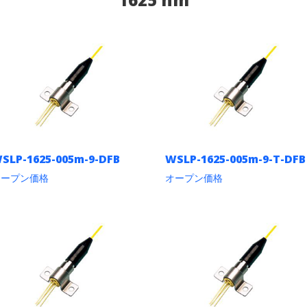
SLP-1625-005m-9-DFB
WSLP-1625-005m-9-T-DFB
オープン価格
オープン価格
こ
こ
の
の
商
商
品
品
に
に
は
は
複
複
数
数
の
の
バ
バ