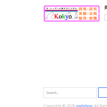
選
品
ま
択
に
す。
で
は
オ
き
複
プ
ま
数
シ
す
の
ョ
バ
ン
リ
は
エ
商
ー
品
シ
ペ
ョ
ー
ン
ジ
が
か
あ
ら
り
選
ま
択
す。
で
オ
き
プ
ま
シ
す
ョ
ン
は
商
Copyright © 2026
optishop
. All Ri