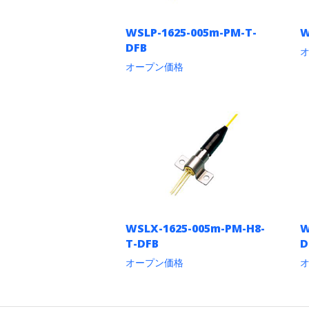
リ
エ
WSLP-1625-005m-PM-T-
W
ー
DFB
シ
ョ
オープン価格
ン
こ
が
の
あ
商
り
品
ま
に
す。
は
オ
複
プ
数
シ
の
ョ
バ
ン
リ
は
エ
商
WSLX-1625-005m-PM-H8-
W
ー
品
T-DFB
D
シ
ペ
ョ
ー
オープン価格
ン
ジ
こ
が
か
の
あ
ら
商
り