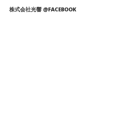
選
ま
択
株式会社光響 @FACEBOOK
す。
で
オ
き
プ
ま
シ
す
ョ
ン
は
商
品
ペ
ー
ジ
か
ら
選
択
で
き
ま
す