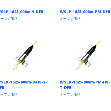
リ
リ
エ
エ
SLP-1625-008m-9-DFB
WSLP-1625-008m-PM-DFB
ー
ー
シ
シ
オープン価格
オープン価格
ョ
ョ
こ
こ
ン
ン
の
の
が
が
商
商
あ
あ
品
品
り
り
に
に
ま
ま
は
は
す。
す。
複
複
オ
オ
数
数
プ
プ
の
の
シ
シ
バ
バ
ョ
ョ
リ
リ
ン
ン
エ
エ
は
は
ー
ー
商
商
SLX-1625-008m-9-H8-T-
WSLX-1625-008m-PM-H8-
シ
シ
品
品
ョ
ョ
FB
T-DFB
ペ
ペ
ン
ン
ー
ー
オープン価格
オープン価格
が
が
ジ
ジ
あ
あ
こ
こ
か
か
り
り
の
の
ら
ら
ま
ま
商
商