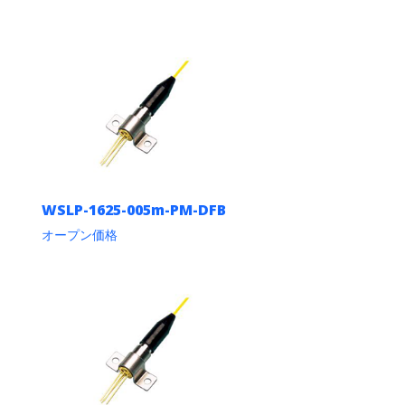
WSLP-1625-005m-PM-DFB
オープン価格
こ
の
商
品
に
は
複
数
の
バ