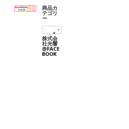
品
品
り
り
に
に
商品カ
ま
ま
は
は
テゴリ
す。
す。
複
複
ー
オ
オ
数
数
プ
プ
の
の
シ
シ
0795nm (4)
×
バ
バ
ョ
ョ
リ
リ
株式会
ン
ン
エ
エ
社光響
は
は
ー
ー
@FACE
商
商
シ
シ
BOOK
品
品
ョ
ョ
ペ
ペ
ン
ン
ー
ー
が
が
ジ
ジ
あ
あ
か
か
り
り
ら
ら
ま
ま
選
選
す。
す。
択
択
オ
オ
で
で
プ
プ
き
き
シ
シ
ま
ま
ョ
ョ
す
す
ン
ン
は
は
商
商