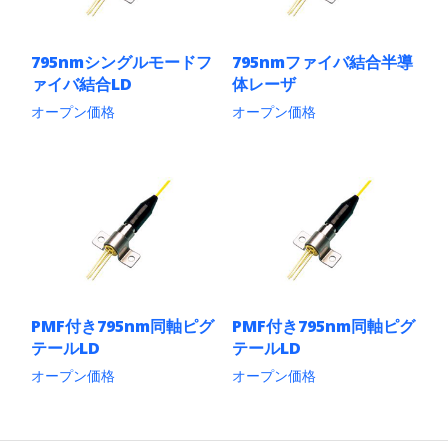
795nmシングルモードフ
795nmファイバ結合半導
ァイバ結合LD
体レーザ
オープン価格
オープン価格
こ
こ
の
の
商
商
品
品
に
に
は
は
複
複
数
数
の
の
バ
バ
リ
リ
PMF付き795nm同軸ピグ
PMF付き795nm同軸ピグ
エ
エ
テールLD
テールLD
ー
ー
シ
シ
オープン価格
オープン価格
ョ
ョ
こ
こ
ン
ン
の
の
が
が
商
商
あ
あ