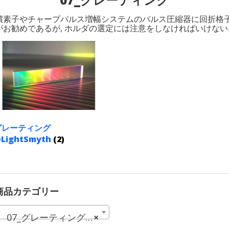
素子やチャープパルス増幅システムのパルス圧縮器に回折格子は,
勧めであるが, ホルダの選定には注意をしなければいけない
グレーティング
LightSmyth
(2)
商品カテゴリー
07_グレーティング (7)
×