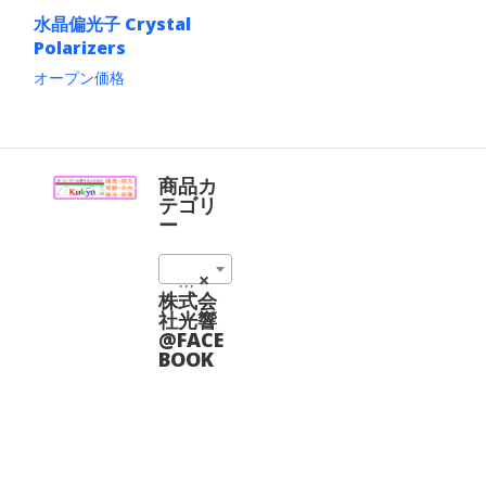
水晶偏光子 Crystal
Polarizers
オープン価格
こ
の
商
品
に
商品カ
は
テゴリ
複
ー
数
の
結晶偏光子 (1)
×
バ
リ
株式会
エ
社光響
ー
@FACE
シ
BOOK
ョ
ン
が
あ
り
ま