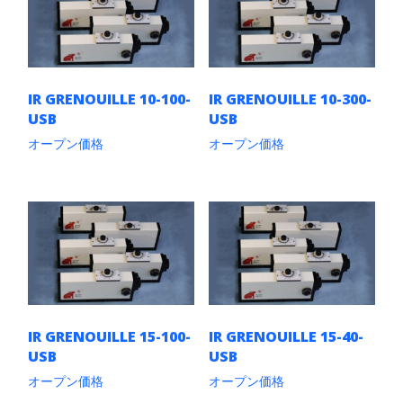
IR GRENOUILLE 10-100-
IR GRENOUILLE 10-300-
USB
USB
オープン価格
オープン価格
こ
こ
の
の
商
商
品
品
に
に
は
は
複
複
数
数
の
の
バ
バ
リ
リ
IR GRENOUILLE 15-100-
IR GRENOUILLE 15-40-
エ
エ
USB
USB
ー
ー
シ
シ
オープン価格
オープン価格
ョ
ョ