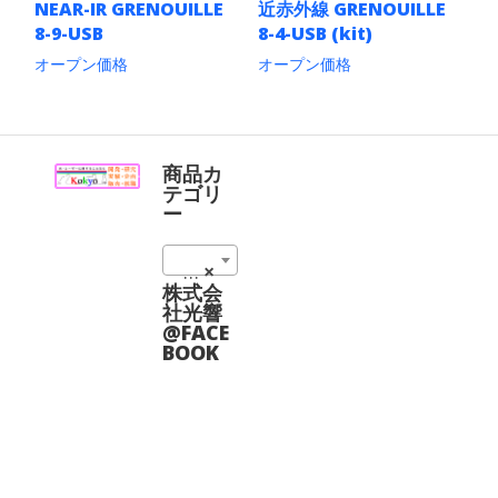
ン
ン
NEAR-IR GRENOUILLE
近赤外線 GRENOUILLE
エ
エ
は
は
8-9-USB
8-4-USB (kit)
ー
ー
商
商
シ
シ
品
品
オープン価格
オープン価格
ョ
ョ
ペ
ペ
こ
こ
ン
ン
ー
ー
の
の
が
が
ジ
ジ
商
商
あ
あ
か
か
品
品
り
り
ら
ら
に
に
商品カ
ま
ま
選
選
は
は
テゴリ
す。
す。
択
択
複
複
ー
オ
オ
で
で
数
数
プ
プ
き
き
の
の
シ
シ
ま
ま
06_FROG (8)
×
バ
バ
ョ
ョ
す
す
リ
リ
株式会
ン
ン
エ
エ
社光響
は
は
ー
ー
@FACE
商
商
シ
シ
BOOK
品
品
ョ
ョ
ペ
ペ
ン
ン
ー
ー
が
が
ジ
ジ
あ
あ
か
か
り
り
ら
ら
ま
ま
選
選
す。
す。
択
択