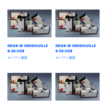
こ
こ
ン
ン
の
の
が
が
商
商
あ
あ
品
品
り
り
に
に
ま
ま
は
は
す。
す。
複
複
オ
オ
数
数
プ
プ
の
の
シ
シ
バ
バ
ョ
ョ
リ
リ
ン
ン
NEAR-IR GRENOUILLE
NEAR-IR GRENOUILLE
エ
エ
は
は
8-20-USB
8-50-USB
ー
ー
商
商
シ
シ
品
品
オープン価格
オープン価格
ョ
ョ
ペ
ペ
こ
こ
ン
ン
ー
ー
の
の
が
が
ジ
ジ
商
商
あ
あ
か
か
品
品
り
り
ら
ら
に
に
ま
ま
選
選
は
は
す。
す。
択
択
複
複
オ
オ
で
で
数
数
プ
プ
き
き
の
の
シ
シ
ま
ま
バ
バ
ョ
ョ
す
す
リ
リ