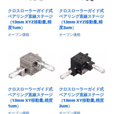
クロスローラーガイド式
クロスローラーガイド式
ベアリング直線ステージ
ベアリング直線ステージ
（13mm XYZ移動量,精
（13mm XYZ移動量,精
度1um）
度2um）
オープン価格
オープン価格
こ
こ
の
の
商
商
品
品
に
に
は
は
複
複
数
数
の
の
バ
バ
リ
リ
クロスローラーガイド式
クロスローラーガイド式
エ
エ
ベアリング直線ステージ
ベアリング直線ステージ
ー
ー
シ
シ
（13mm XY移動量,精度
（13mm XY移動量,精度
ョ
ョ
1um）
2um）
ン
ン
オープン価格
オープン価格
が
が