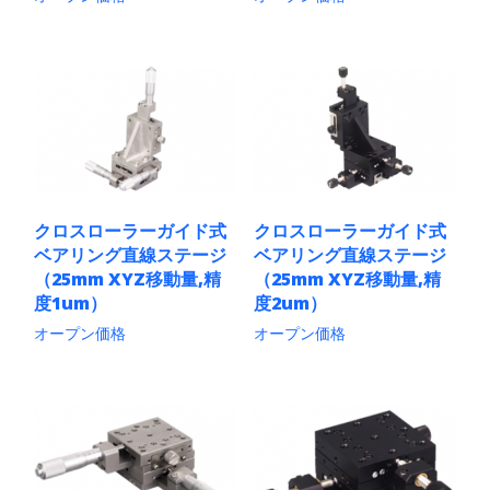
あ
あ
こ
こ
り
り
の
の
ま
ま
商
商
す。
す。
品
品
オ
オ
に
に
プ
プ
は
は
シ
シ
複
複
ョ
ョ
数
数
ン
ン
の
の
は
は
バ
バ
商
商
リ
リ
クロスローラーガイド式
クロスローラーガイド式
品
品
エ
エ
ベアリング直線ステージ
ベアリング直線ステージ
ペ
ペ
ー
ー
ー
ー
シ
シ
（25mm XYZ移動量,精
（25mm XYZ移動量,精
ジ
ジ
ョ
ョ
度1um）
度2um）
か
か
ン
ン
ら
ら
オープン価格
オープン価格
が
が
選
選
あ
あ
こ
こ
択
択
り
り
の
の
で
で
ま
ま
商
商
き
き
す。
す。
品
品
ま
ま
オ
オ
に
に
す
す
プ
プ
は
は
シ
シ
複
複