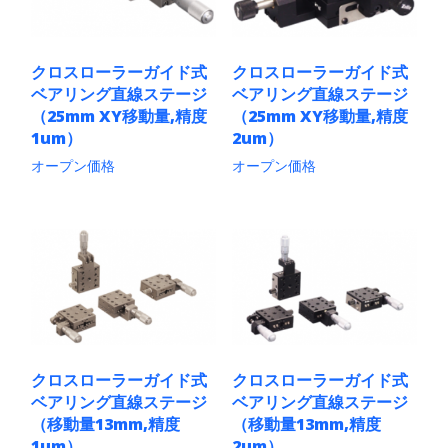
ョ
ョ
数
数
ン
ン
の
の
は
は
バ
バ
商
商
リ
リ
クロスローラーガイド式
クロスローラーガイド式
品
品
エ
エ
ベアリング直線ステージ
ベアリング直線ステージ
ペ
ペ
ー
ー
ー
ー
シ
シ
（25mm XY移動量,精度
（25mm XY移動量,精度
ジ
ジ
ョ
ョ
1um）
2um）
か
か
ン
ン
ら
ら
オープン価格
オープン価格
が
が
選
選
あ
あ
こ
こ
択
択
り
り
の
の
で
で
ま
ま
商
商
き
き
す。
す。
品
品
ま
ま
オ
オ
に
に
す
す
プ
プ
は
は
シ
シ
複
複
ョ
ョ
数
数
ン
ン
の
の
は
は
バ
バ
商
商
リ
リ
クロスローラーガイド式
クロスローラーガイド式
品
品
エ
エ
ベアリング直線ステージ
ベアリング直線ステージ
ペ
ペ
ー
ー
ー
ー
シ
シ
（移動量13mm,精度
（移動量13mm,精度
ジ
ジ
ョ
ョ
1um）
2um）