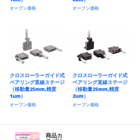
か
か
ン
ン
ら
ら
オープン価格
オープン価格
が
が
選
選
あ
あ
こ
こ
択
択
り
り
の
の
で
で
ま
ま
商
商
き
き
す。
す。
品
品
ま
ま
オ
オ
に
に
す
す
プ
プ
は
は
シ
シ
複
複
ョ
ョ
数
数
ン
ン
の
の
は
は
バ
バ
商
商
リ
リ
クロスローラーガイド式
クロスローラーガイド式
品
品
エ
エ
ベアリング直線ステージ
ベアリング直線ステージ
ペ
ペ
ー
ー
ー
ー
シ
シ
（移動量25mm,精度
（移動量25mm,精度
ジ
ジ
ョ
ョ
1um）
2um）
か
か
ン
ン
ら
ら
オープン価格
オープン価格
が
が
選
選
あ
あ
こ
こ
択
択
り
り
の
の
で
で
ま
ま
商
商
き
き
す。
す。
品
品
ま
ま
オ
オ
に
に
商品カ
す
す
プ
プ