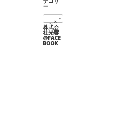
は
は
テゴリ
シ
シ
複
複
ー
ョ
ョ
数
数
ン
ン
の
の
は
は
01_クロスローラーガイド式 (12)
×
バ
バ
商
商
リ
リ
株式会
品
品
エ
エ
社光響
ペ
ペ
ー
ー
@FACE
ー
ー
シ
シ
BOOK
ジ
ジ
ョ
ョ
か
か
ン
ン
ら
ら
が
が
選
選
あ
あ
択
択
り
り
で
で
ま
ま
き
き
す。
す。
ま
ま
オ
オ
す
す
プ
プ
シ
シ
ョ
ョ
ン
ン
は
は
商
商
品
品
ペ
ペ