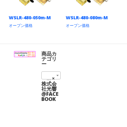
WSLR-480-050m-M
WSLR-480-080m-M
オープン価格
オープン価格
こ
こ
の
の
商
商
品
品
に
に
商品カ
は
は
テゴリ
複
複
ー
数
数
の
の
0480 nm (2)
×
バ
バ
リ
リ
株式会
エ
エ
社光響
ー
ー
@FACE
シ
シ
BOOK
ョ
ョ
ン
ン
が
が
あ
あ
り
り