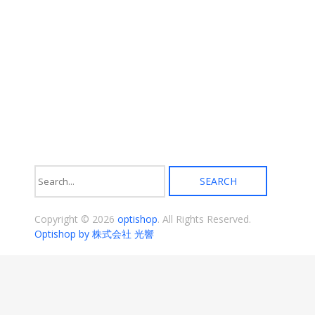
ま
ま
す。
す。
オ
オ
プ
プ
シ
シ
ョ
ョ
ン
ン
は
は
商
商
品
品
ペ
ペ
ー
ー
ジ
ジ
か
か
ら
ら
選
選
択
択
Copyright © 2026
optishop
. All Rights Reserved.
で
で
き
き
Optishop by 株式会社 光響
ま
ま
す
す