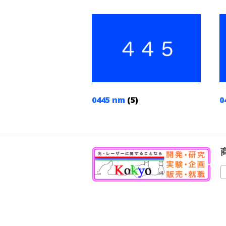
0445 nm
(5)
0