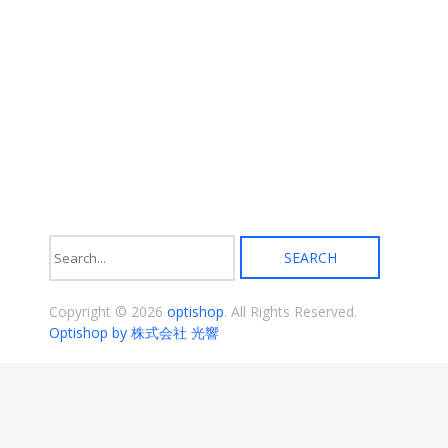
ま
す。
オ
プ
シ
ョ
ン
は
商
品
ペ
ー
ジ
か
ら
選
択
Copyright © 2026
optishop
. All Rights Reserved.
で
き
Optishop by 株式会社 光響
ま
す