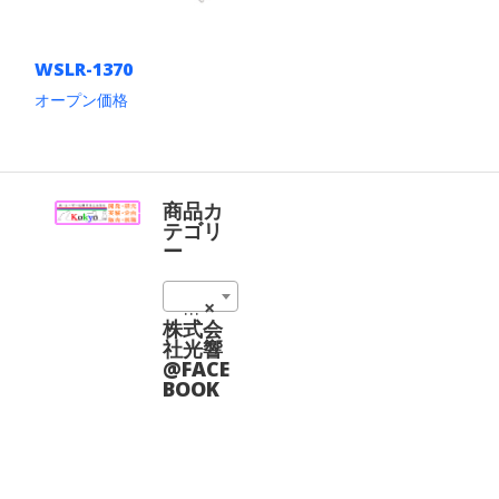
WSLR-1370
オープン価格
こ
の
商
品
に
商品カ
は
テゴリ
複
ー
数
の
1370 nm (1)
×
バ
リ
株式会
エ
社光響
ー
@FACE
シ
BOOK
ョ
ン
が
あ
り