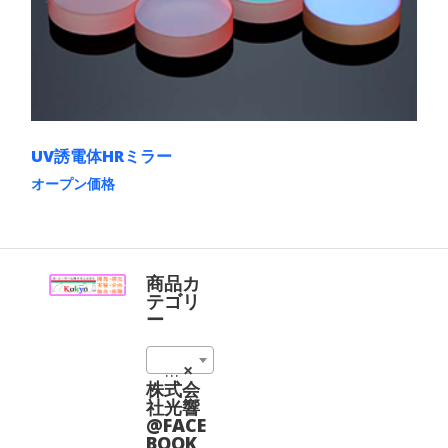
バ
ー
リ
ジ
エ
か
ー
ら
シ
選
ョ
択
ン
で
が
き
あ
ま
UV誘電体HRミラー
り
す
ま
オープン価格
す。
こ
オ
の
プ
商
シ
品
ョ
に
商品カ
ン
は
テゴリ
は
複
ー
商
数
品
の
ペ
ミラー@Daheng (12)
×
バ
ー
リ
株式会
ジ
エ
社光響
か
ー
@FACE
ら
シ
BOOK