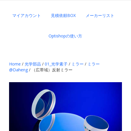
マイアカウント
見積依頼BOX
メーカーリスト
Optishopの使い方
Home
/
光学部品
/
01_光学素子
/
ミラー
/
ミラー
@Daheng
/ （広帯域）反射ミラー