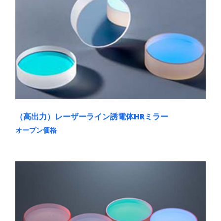
は
複
数
の
バ
リ
エ
ー
シ
ョ
ン
が
あ
（高出力）レーザーライン誘電体HRミラー
り
ま
オープン価格
す。
こ
オ
の
プ
商
シ
品
ョ
に
ン
は
は
複
商
数
品
の
ペ