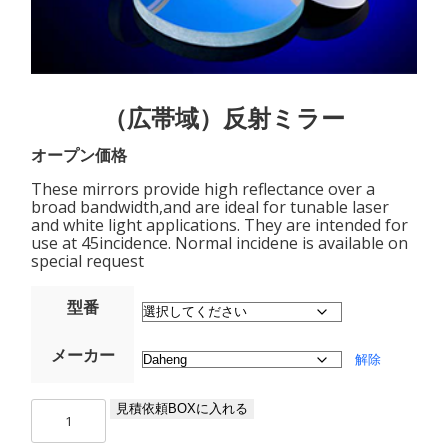
（広帯域）反射ミラー
オープン価格
These mirrors provide high reflectance over a
broad bandwidth,and are ideal for tunable laser
and white light applications. They are intended for
use at 45incidence. Normal incidene is available on
special request
型番
メーカー
解除
（広
見積依頼BOXに入れる
帯