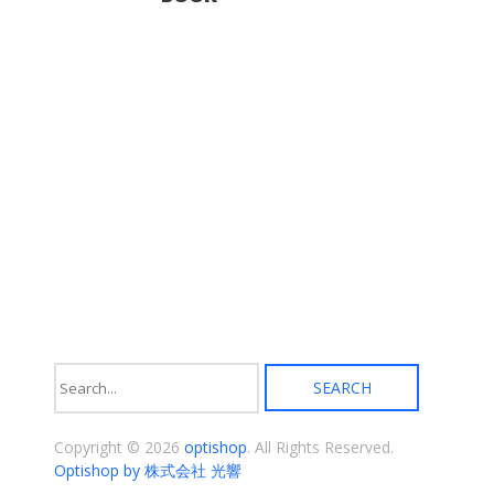
選
ョ
択
ン
で
が
き
あ
ま
り
す
ま
す。
オ
プ
シ
ョ
ン
は
商
品
ペ
ー
ジ
か
ら
選
択
Copyright © 2026
optishop
. All Rights Reserved.
で
き
Optishop by 株式会社 光響
ま