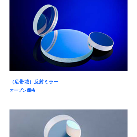
（広帯域）反射ミラー
オープン価格
こ
の
商
品
に
は
複
数