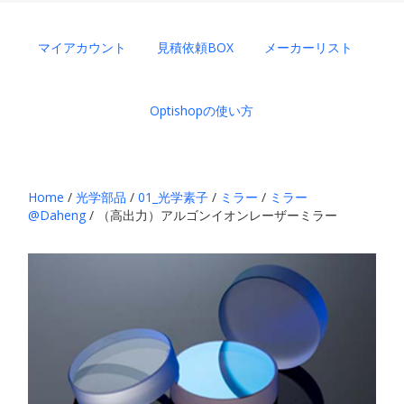
マイアカウント
見積依頼BOX
メーカーリスト
Optishopの使い方
Home
/
光学部品
/
01_光学素子
/
ミラー
/
ミラー
@Daheng
/ （高出力）アルゴンイオンレーザーミラー