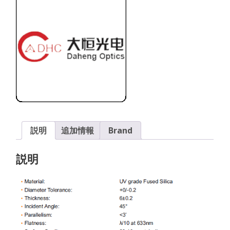
ン
イ
オ
ン
レ
ー
ザ
ー
ミ
ラ
ー
説明
追加情報
Brand
個
説明