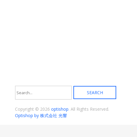
き
あ
ま
り
す
ま
す。
オ
プ
シ
ョ
ン
は
商
品
ペ
ー
ジ
か
ら
選
択
Copyright © 2026
optishop
. All Rights Reserved.
で
き
Optishop by 株式会社 光響
ま
す