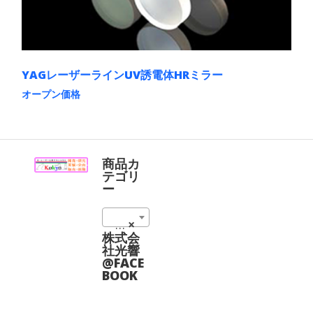
ー
ら
シ
選
ョ
択
ン
で
が
き
あ
ま
YAGレーザーラインUV誘電体HRミラー
り
す
ま
オープン価格
す。
こ
オ
の
プ
商
シ
品
ョ
に
商品カ
ン
は
テゴリ
は
複
ー
商
数
品
の
ペ
ミラー@Daheng (12)
×
バ
ー
リ
株式会
ジ
エ
社光響
か
ー
@FACE
ら
シ
BOOK
選
ョ
択
ン
で
が