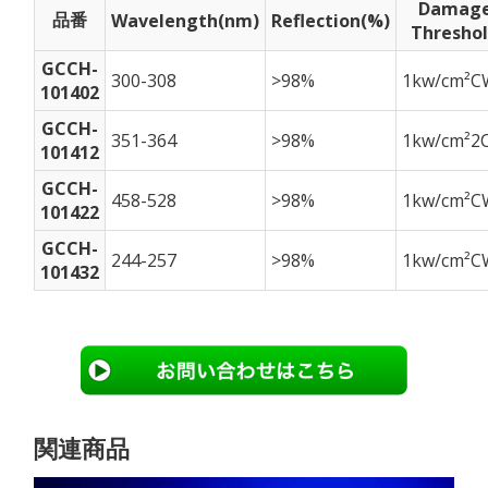
Damag
品番
Wavelength(nm)
Reflection(%)
Thresho
GCCH-
300-308
>98%
1kw/cm²C
101402
GCCH-
351-364
>98%
1kw/cm²2
101412
GCCH-
458-528
>98%
1kw/cm²C
101422
GCCH-
244-257
>98%
1kw/cm²C
101432
関連商品