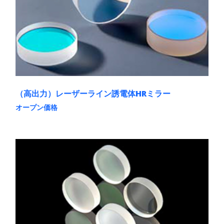
の
バ
リ
エ
ー
シ
ョ
ン
が
あ
（高出力）レーザーライン誘電体HRミラー
り
ま
オープン価格
す。
こ
オ
の
プ
商
シ
品
ョ
に
ン
は
は
複
商
数
品
の
ペ
バ
ー
リ
ジ
エ
か