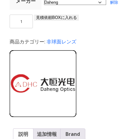
メーカー
解除
ポ
見積依頼BOXに入れる
ジ
テ
ィ
商品カテゴリー:
非球面レンズ
ブ
ア
ク
ロ
マ
テ
ィ
ッ
ク
レ
ン
ズ
個
説明
追加情報
Brand