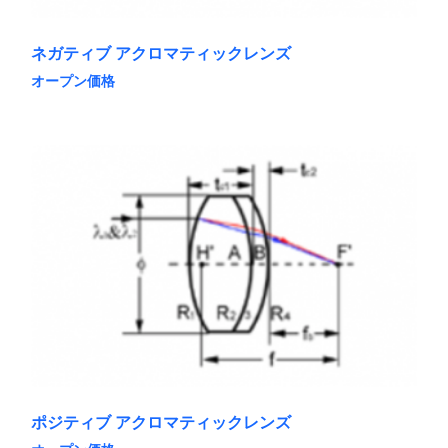
ネガティブ アクロマティックレンズ
オープン価格
こ
の
商
品
に
は
複
数
の
バ
リ
エ
ー
シ
ョ
ン
が
あ
ポジティブ アクロマティックレンズ
り
ま