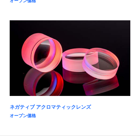
オープン価格
す。
こ
オ
の
プ
商
シ
品
ョ
に
ン
は
は
複
商
数
品
の
ペ
バ
ー
リ
ジ
エ
か
ー
ら
シ
選
ョ
択
ン
で
が
き
あ
ま
ネガティブ アクロマティックレンズ
り
す
ま
オープン価格
す。
こ
オ
の
プ
商
シ
品