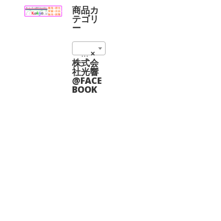
ョ
に
商品カ
ン
は
テゴリ
は
複
ー
商
数
品
の
ペ
非球面レンズ (10)
×
バ
ー
リ
株式会
ジ
エ
社光響
か
ー
@FACE
ら
シ
BOOK
選
ョ
択
ン
で
が
き
あ
ま
り
す
ま
す。
オ
プ
シ
ョ
ン
は
商