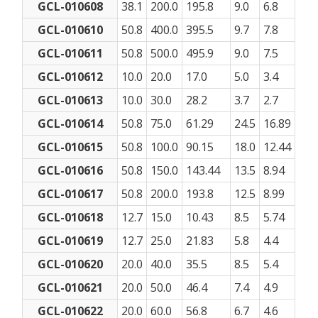
GCL-010608
38.1
200.0
195.8
9.0
6.8
GCL-010610
50.8
400.0
395.5
9.7
7.8
GCL-010611
50.8
500.0
495.9
9.0
7.5
GCL-010612
10.0
20.0
17.0
5.0
3.4
GCL-010613
10.0
30.0
28.2
3.7
2.7
GCL-010614
50.8
75.0
61.29
24.5
16.89
GCL-010615
50.8
100.0
90.15
18.0
12.44
GCL-010616
50.8
150.0
143.44
13.5
8.94
GCL-010617
50.8
200.0
193.8
12.5
8.99
GCL-010618
12.7
15.0
10.43
8.5
5.74
GCL-010619
12.7
25.0
21.83
5.8
4.4
GCL-010620
20.0
40.0
35.5
8.5
5.4
GCL-010621
20.0
50.0
46.4
7.4
4.9
GCL-010622
20.0
60.0
56.8
6.7
4.6