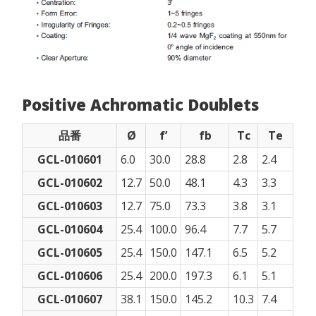
Positive Achromatic Doublets
品番
Ø
f’
fb
Tc
Te
GCL-010601
6.0
30.0
28.8
2.8
2.4
GCL-010602
12.7
50.0
48.1
4.3
3.3
GCL-010603
12.7
75.0
73.3
3.8
3.1
GCL-010604
25.4
100.0
96.4
7.7
5.7
GCL-010605
25.4
150.0
147.1
6.5
5.2
GCL-010606
25.4
200.0
197.3
6.1
5.1
GCL-010607
38.1
150.0
145.2
10.3
7.4