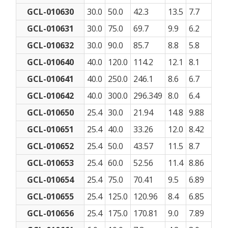
GCL-010630
30.0
50.0
42.3
13.5
7.7
GCL-010631
30.0
75.0
69.7
9.9
6.2
GCL-010632
30.0
90.0
85.7
8.8
5.8
GCL-010640
40.0
120.0
114.2
12.1
8.1
GCL-010641
40.0
250.0
246.1
8.6
6.7
GCL-010642
40.0
300.0
296.349
8.0
6.4
GCL-010650
25.4
30.0
21.94
14.8
9.88
GCL-010651
25.4
40.0
33.26
12.0
8.42
GCL-010652
25.4
50.0
43.57
11.5
8.7
GCL-010653
25.4
60.0
52.56
11.4
8.86
GCL-010654
25.4
75.0
70.41
9.5
6.89
GCL-010655
25.4
125.0
120.96
8.4
6.85
GCL-010656
25.4
175.0
170.81
9.0
7.89