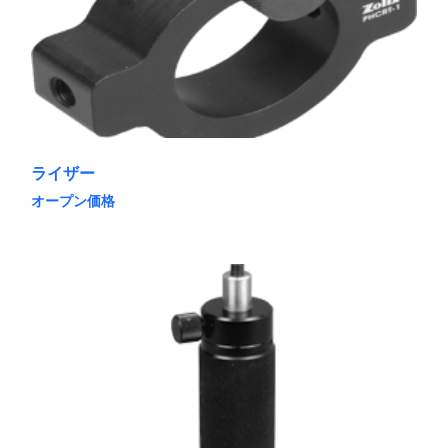
リ
エ
ー
シ
ョ
ン
が
あ
り
ま
ライザー
す。
オープン価格
オ
こ
プ
の
シ
商
ョ
品
ン
に
は
は
商
複
品
数
ペ
の
ー
バ
ジ
リ
か
エ
ら
ー
選