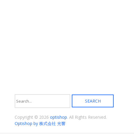
ま
ン
す
が
あ
り
ま
す。
オ
プ
シ
ョ
ン
は
商
品
ペ
ー
ジ
か
ら
選
択
Copyright © 2026
optishop
. All Rights Reserved.
で
き
Optishop by 株式会社 光響
ま
す