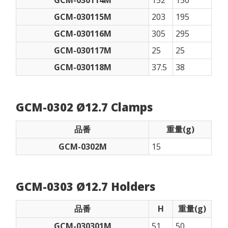
GCM-030115M
203
195
GCM-030116M
305
295
GCM-030117M
25
25
GCM-030118M
37.5
38
GCM-0302 Ø12.7 Clamps
品番
重量(g)
GCM-0302M
15
GCM-0303 Ø12.7 Holders
品番
H
重量(g)
GCM-030301M
51
50