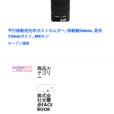
シ
択
ョ
で
ン
き
が
ま
あ
す
り
ま
平行移動用光学ポストホルダー, 移動幅50mm, 直径
す。
12mmポスト, M6ネジ
オ
オープン価格
プ
シ
こ
ョ
の
ン
商
は
品
商
に
商品カ
品
は
テゴリ
ペ
複
ー
ー
数
ジ
の
か
03_ポスト＆ホルダー (27)
×
バ
ら
リ
株式会
選
エ
社光響
択
ー
@FACE
で
シ
BOOK
き
ョ