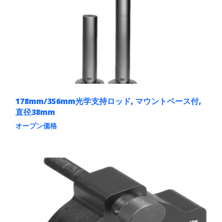
178mm/356mm光学支持ロッド, マウントベース付,
直径38mm
オープン価格
こ
の
商
品
に
は
複
数
の
バ