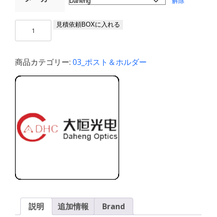
解除
Ø12.7
見積依頼BOXに入れる
ポ
ス
ト/
商品カテゴリー:
03_ポスト＆ホルダー
ク
ラ
ン
プ/
ホ
ル
ダ
ー
個
説明
追加情報
Brand