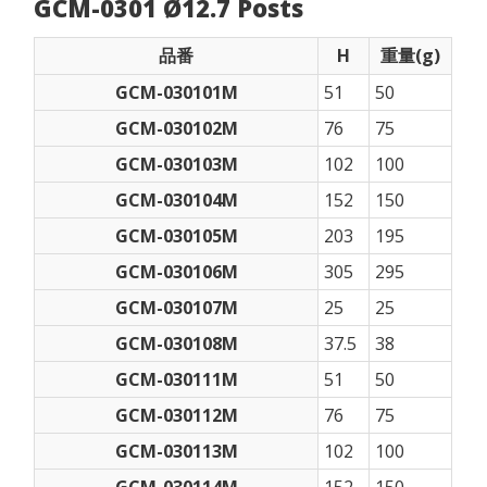
GCM-0301 Ø12.7 Posts
品番
H
重量(g)
GCM-030101M
51
50
GCM-030102M
76
75
GCM-030103M
102
100
GCM-030104M
152
150
GCM-030105M
203
195
GCM-030106M
305
295
GCM-030107M
25
25
GCM-030108M
37.5
38
GCM-030111M
51
50
GCM-030112M
76
75
GCM-030113M
102
100
GCM-030114M
152
150