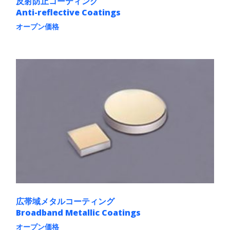
反射防止コーティング
Anti-reflective Coatings
オープン価格
こ
の
商
品
に
は
複
数
の
バ
リ
エ
ー
シ
ョ
ン
が
あ
広帯域メタルコーティング
り
Broadband Metallic Coatings
ま
す。
オープン価格