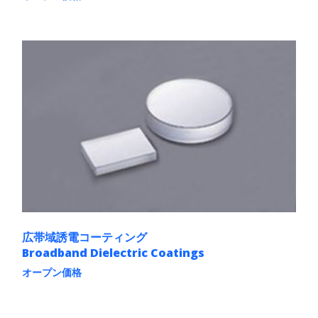
オ
こ
プ
の
シ
商
ョ
品
ン
に
は
は
商
複
品
数
ペ
の
ー
バ
ジ
リ
か
エ
ら
ー
選
シ
択
ョ
で
ン
き
が
ま
あ
す
広帯域誘電コーティング
り
Broadband Dielectric Coatings
ま
す。
オープン価格
オ
こ
プ
の
シ
商