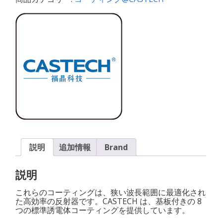
ラ
イ
ン
誘
電
コ
ー
テ
ィ
ン
グ
Laser
Line
説明
追加情報
Brand
Dielectric
Coatings
説明
個
これらのコーティングは、狭い波長範囲に最適化され
た高効率の反射器です。CASTECH は、基板付きの 8
つの標準誘電体コーティングを提供しています。