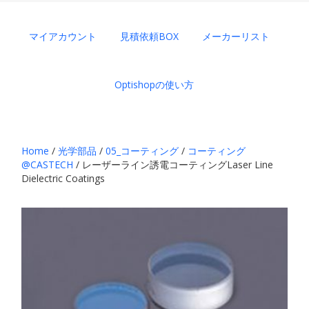
マイアカウント
見積依頼BOX
メーカーリスト
Optishopの使い方
Home
/
光学部品
/
05_コーティング
/
コーティング
@CASTECH
/ レーザーライン誘電コーティングLaser Line
Dielectric Coatings