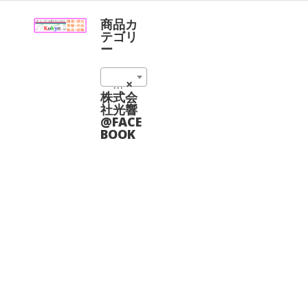
ョ
品
ン
に
商品カ
は
は
テゴリ
商
複
ー
品
数
ペ
の
ー
コーティング@CASTECH (4)
×
バ
ジ
リ
株式会
か
エ
社光響
ら
ー
@FACE
選
シ
BOOK
択
ョ
で
ン
き
が
ま
あ
す
り
ま
す。
オ
プ
シ
ョ
ン
は
商