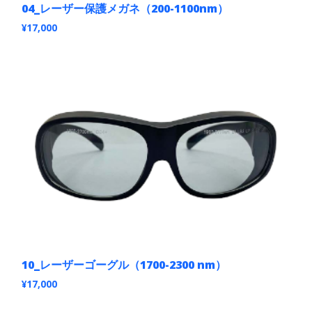
あ
04_レーザー保護メガネ（200-1100nm）
り
ま
¥
17,000
す。
こ
オ
の
プ
商
シ
品
ョ
に
ン
は
は
複
商
数
品
の
ペ
バ
ー
リ
ジ
エ
か
ー
ら
シ
選
ョ
択
ン
で
が
き
あ
ま
10_レーザーゴーグル（1700-2300 nm）
り
す
ま
¥
17,000
す。
こ
オ