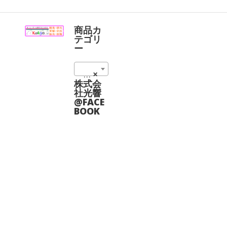
の
プ
商
シ
品
ョ
に
商品カ
ン
は
テゴリ
は
複
ー
商
数
品
の
ペ
レーザー保護メガネ（レーザーゴーグル） (13)
×
バ
ー
リ
株式会
ジ
エ
社光響
か
ー
@FACE
ら
シ
BOOK
選
ョ
択
ン
で
が
き
あ
ま
り
す
ま
す。
オ
プ
シ
ョ
ン