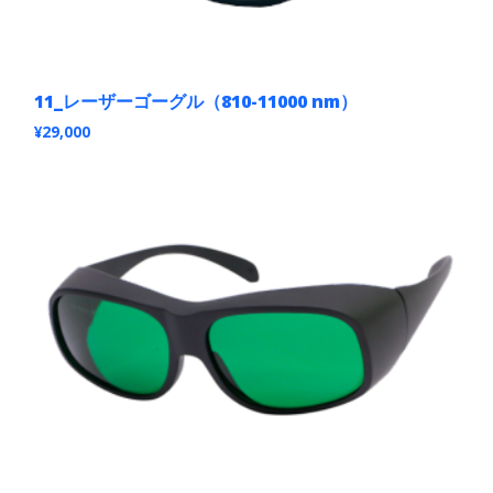
11_レーザーゴーグル（810-11000 nm）
¥
29,000
こ
の
商
品
に
は
複
数
の
バ
リ
エ
ー
シ
ョ
ン
が