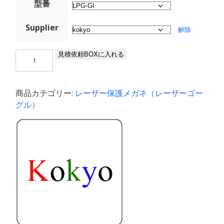
型番
Supplier
解除
02_
見積依頼BOXに入れる
レ
ー
ザ
商品カテゴリー:
レーザー保護メガネ（レーザーゴー
ー
グル）
保
護
メ
ガ
ネ
（180-
1080
nm）
個