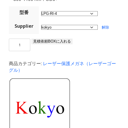
型番
Supplier
解除
04_
見積依頼BOXに入れる
レ
ー
ザ
商品カテゴリー:
レーザー保護メガネ（レーザーゴー
ー
グル）
保
護
メ
ガ
ネ
（200-
1100nm）
個