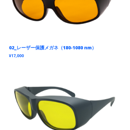
02_レーザー保護メガネ（180-1080 nm）
¥
17,000
こ
の
商
品
に
は
複
数
の
バ
リ
エ
ー