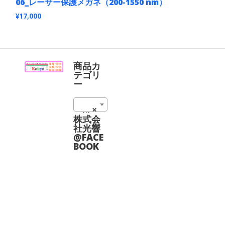
ま
06_レーザー保護メガネ（200-1550 nm）
り
す
ま
¥
17,000
す。
こ
オ
の
プ
商
シ
品
ョ
に
商品カ
ン
は
テゴリ
は
複
ー
商
数
品
の
ペ
レーザー保護メガネ（レーザーゴーグル） (13)
×
バ
ー
リ
株式会
ジ
エ
社光響
か
ー
@FACE
ら
シ
BOOK
選
ョ
択
ン
で
が
き
あ
ま
り
す
ま
す。
オ