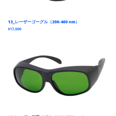
シ
ョ
ン
が
あ
13_レーザーゴーグル（200-460 nm）
り
ま
¥
17,000
す。
こ
オ
の
プ
商
シ
品
ョ
に
ン
は
は
複
商
数
品
の
ペ
バ
ー
リ
ジ
エ
か
ー
ら
シ
選
ョ
択
ン
で
が
き
あ