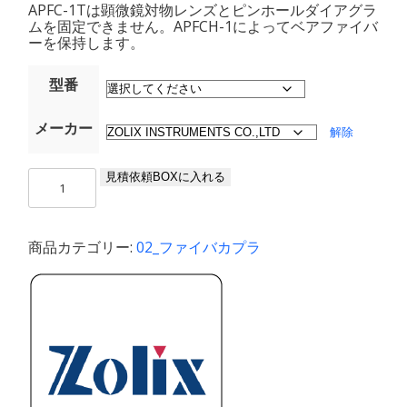
APFC-1Tは顕微鏡対物レンズとピンホールダイアグラ
ムを固定できません。APFCH-1によってベアファイバ
ーを保持します。
型番
メーカー
解除
レ
見積依頼BOXに入れる
ン
ズ
フ
商品カテゴリー:
02_ファイバカプラ
ァ
イ
バ
ー
カ
プ
ラ-1（フ
ァ