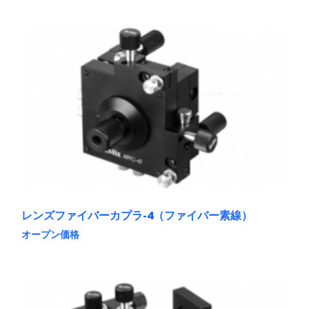
の
商
品
に
は
複
数
の
バ
リ
エ
ー
シ
ョ
ン
が
あ
レンズファイバーカプラ-4（ファイバー素線）
り
ま
オープン価格
す。
こ
オ
の
プ
商
シ
品
ョ
に
ン