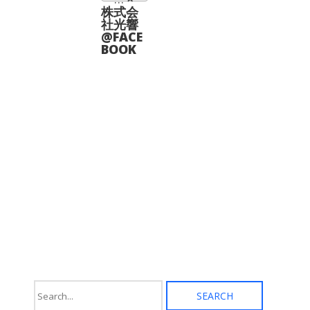
ー
リ
株式会
ジ
エ
社光響
か
ー
@FACE
ら
シ
BOOK
選
ョ
択
ン
で
が
き
あ
ま
り
す
ま
す。
オ
プ
シ
ョ
ン
は
商
品
ペ
ー
ジ
か
ら
選