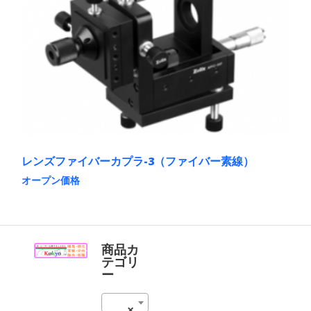
は
は
複
商
数
品
の
ペ
バ
ー
リ
ジ
エ
か
ー
ら
シ
選
ョ
択
ン
で
が
き
あ
ま
レンズファイバーカプラ-3（ファイバー素線）
り
す
ま
オープン価格
す。
こ
オ
の
プ
商
シ
品
ョ
に
商品カ
ン
は
テゴリ
は
複
ー
商
数
品
の
ペ
02_ファイバカプラ (5)
×
バ