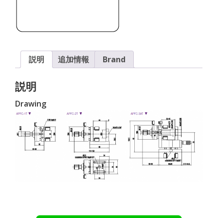
イ
バ
ー
素
線）
説明
追加情報
Brand
個
説明
Drawing