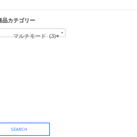
商
品
に
は
商品カテゴリー
複
数
の
マルチモード (3)
×
バ
リ
エ
ー
シ
ョ
ン
が
あ
り
ま
す。
オ
プ
シ
ョ
ン
は