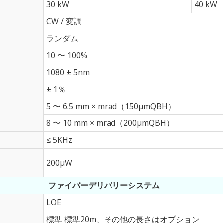
30 kW
40 kW
CW / 変調
ランダム
10 〜 100%
1080 ± 5nm
± 1％
5 〜 6.5 mm × mrad（150μmQBH）
8 〜 10 mm × mrad（200μmQBH）
≤ 5KHz
200μW
ファイバーデリバリーシステム
LOE
標準 標準20m、その他の長さはオプション