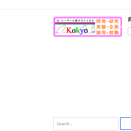
の
商
品
に
は
複
数
の
バ
リ
エ
ー
シ
ョ
ン
が
あ
り
ま
す。
オ
プ
シ
ョ
ン