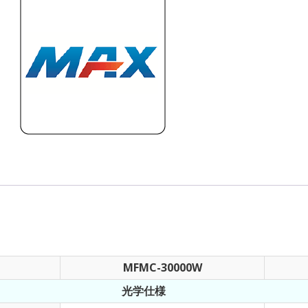
チ
モ
ジ
ュ
ー
ル
連
続
レ
ー
ザ
ー
個
MFMC-30000W
光学仕様