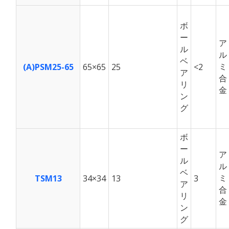
ボ
ー
ア
ル
ル
ベ
ミ
(A)PSM25-65
65×65
25
<2
ア
合
リ
金
ン
グ
ボ
ー
ア
ル
ル
ベ
ミ
TSM13
34×34
13
3
ア
合
リ
金
ン
グ