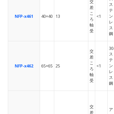
交
ス
差
テ
こ
ン
NFP-x461
40×40
13
<1
ろ
レ
軸
ス
受
鋼
30
交
ス
差
テ
こ
ン
NFP-x462
65×65
25
<1
ろ
レ
軸
ス
受
鋼
交
ア
差