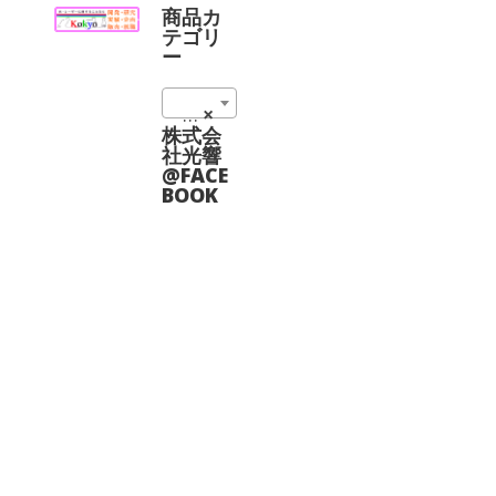
に
は
商品カ
は
商
テゴリ
複
品
ー
数
ペ
の
ー
02_複合ステージ (10)
×
バ
ジ
リ
株式会
か
エ
社光響
ら
ー
@FACE
選
シ
BOOK
択
ョ
で
ン
き
が
ま
あ
す
り
ま
す。
オ
プ
シ
ョ
ン
は
商
品