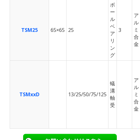
ボ
ー
ア
ル
ル
ベ
ミ
TSM25
65×65
25
3
ア
合
リ
金
ン
グ
ア
蟻
ル
溝
TSMxxD
13/25/50/75/125
ミ
軸
合
受
金