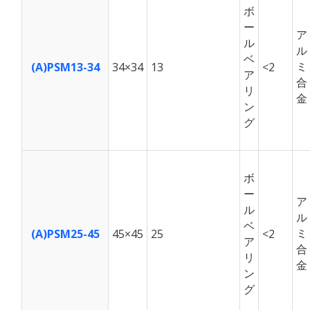
ボ
ー
ア
ル
ル
ベ
ミ
(A)PSM13-34
34×34
13
<2
ア
合
リ
金
ン
グ
ボ
ー
ア
ル
ル
ベ
ミ
(A)PSM25-45
45×45
25
<2
ア
合
リ
金
ン
グ