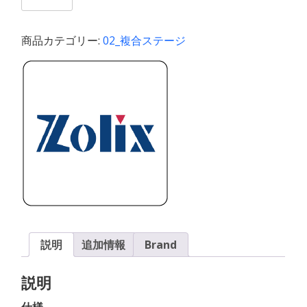
軸
ス
テ
商品カテゴリー:
02_複合ステージ
ー
ジ
（25mm
XY
移
動
量,θz:
360°
,θy,θz:
±5°）
個
説明
追加情報
Brand
説明
仕様