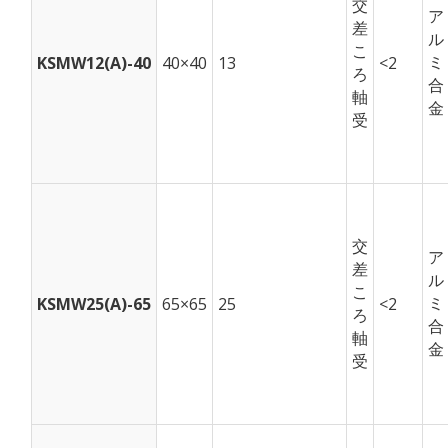
交
ア
差
ル
こ
ミ
KSMW12(A)-40
40×40
13
<2
ろ
合
軸
金
受
交
ア
差
ル
こ
ミ
KSMW25(A)-65
65×65
25
<2
ろ
合
軸
金
受