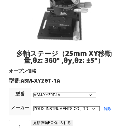
多軸ステージ（25mm XY移動
量,θz: 360° ,θy,θz: ±5°）
オープン価格
型番:ASM-XYZθT-1A
型番
メーカー
解除
多
見積依頼BOXに入れる