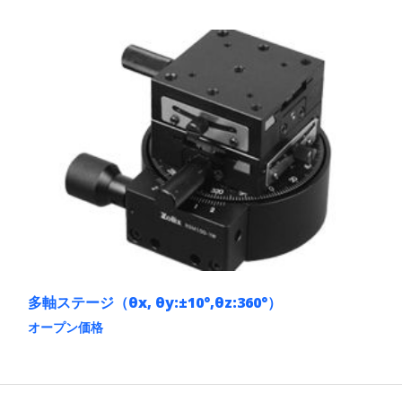
ョ
の
ン
商
は
品
商
に
品
は
ペ
複
ー
数
ジ
の
か
バ
ら
リ
選
エ
択
ー
で
シ
き
ョ
ま
ン
す
が
あ
り
ま
多軸ステージ（θx, θy:±10°,θz:360°）
す。
オープン価格
オ
こ
プ
の
シ
商
ョ
品
ン