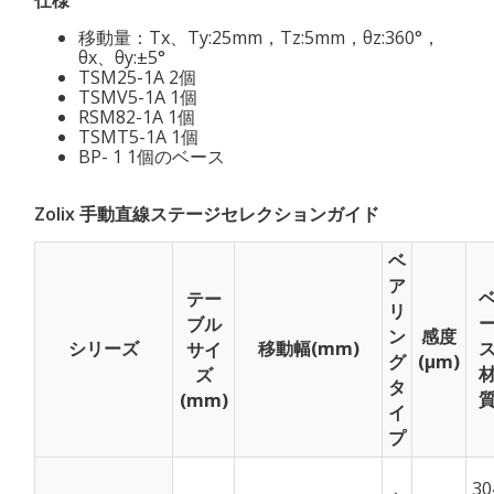
移動量：Tx、Ty:25mm，Tz:5mm，θz:360°，
θx、θy:±5°
TSM25-1A 2個
TSMV5-1A 1個
RSM82-1A 1個
TSMT5-1A 1個
BP- 1 1個のベース
Zolix 手動直線ステージセレクションガイド
ベ
ア
テー
リ
ブル
ン
感度
シリーズ
移動幅(mm)
サイ
グ
(μm)
ズ
タ
(mm)
イ
プ
30