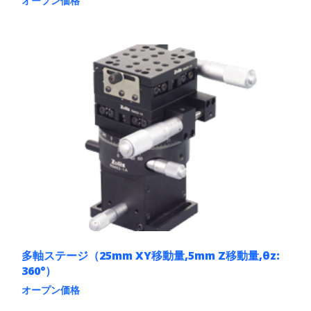
オープン価格
こ
の
商
品
に
は
複
数
の
バ
リ
エ
ー
シ
ョ
ン
が
あ
り
ま
多軸ステージ（25mm XY移動量,5mm Z移動量,θz:
す。
360°）
オ
オープン価格
プ
シ
こ