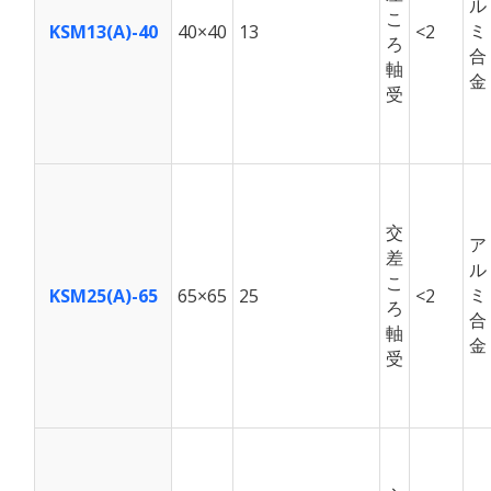
ル
こ
ミ
KSM13(A)-40
40×40
13
<2
ろ
合
軸
金
受
交
ア
差
ル
こ
ミ
KSM25(A)-65
65×65
25
<2
ろ
合
軸
金
受