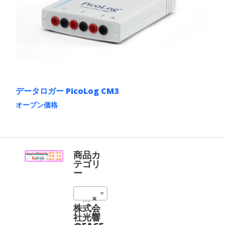
品
の
ペ
バ
ー
リ
ジ
エ
か
ー
ら
シ
選
ョ
択
ン
で
が
き
あ
ま
データロガー PicoLog CM3
り
す
ま
オープン価格
す。
こ
オ
の
プ
商
シ
品
ョ
に
商品カ
ン
は
テゴリ
は
複
ー
商
数
品
の
ペ
VNA（ベクトルネットワークアナライザー） (1)
×
バ
ー
リ
株式会
ジ
エ
社光響
か