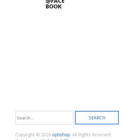
ー
@FACE
ら
シ
BOOK
選
ョ
択
ン
で
が
き
あ
ま
り
す
ま
す。
オ
プ
シ
ョ
ン
は
商
品
ペ
ー
ジ
か
ら
選
択
Copyright © 2026
optishop
. All Rights Reserved.
で