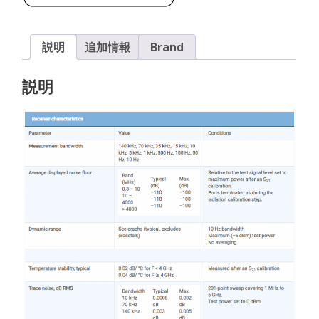
ー
PicoVNA
106
説明
追加情報
Brand
個
説明