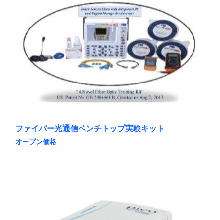
に
は
複
数
の
バ
リ
エ
ー
シ
ョ
ン
が
あ
ファイバー光通信ベンチトップ実験キット
り
ま
オープン価格
す。
こ
オ
の
プ
商
シ
品
ョ
に
ン
は
は
複
商
数