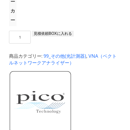
ー
カ
ー
ベ
見積依頼BOXに入れる
ク
ト
ル
商品カテゴリー:
99_その他(光計測器)
,
VNA（ベクト
ネ
ルネットワークアナライザー）
ッ
ト
ワ
ー
ク
ア
ナ
ラ
イ
ザ