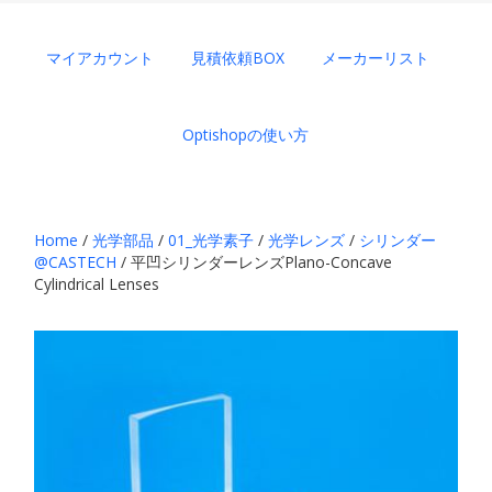
マイアカウント
見積依頼BOX
メーカーリスト
Optishopの使い方
Home
/
光学部品
/
01_光学素子
/
光学レンズ
/
シリンダー
@CASTECH
/ 平凹シリンダーレンズPlano-Concave
Cylindrical Lenses