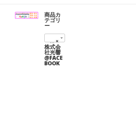
商
品
に
商品カ
は
テゴリ
複
ー
数
の
シリンダー@CASTECH (2)
×
バ
リ
株式会
エ
社光響
ー
@FACE
シ
BOOK
ョ
ン
が
あ
り
ま
す。
オ
プ
シ
ョ
ン
は