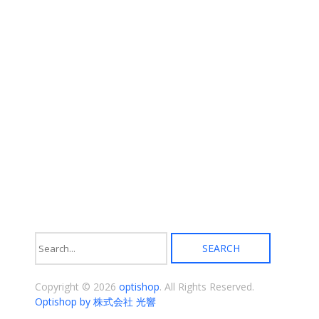
ョ
択
ン
で
が
き
あ
ま
り
す
ま
す。
オ
プ
シ
ョ
ン
は
商
品
ペ
ー
ジ
か
ら
選
択
Copyright © 2026
optishop
. All Rights Reserved.
で
き
Optishop by 株式会社 光響
ま