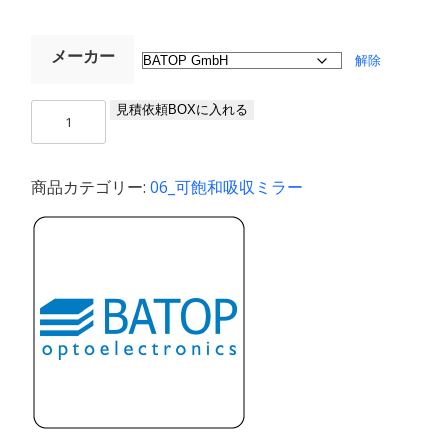
メーカー
解除
SAMTM
見積依頼BOXに入れる
–
可
飽
商品カテゴリー:
06_可飽和吸収ミラー
和
吸
収
ミ
ラ
ー
λ
=
1150
nm
個