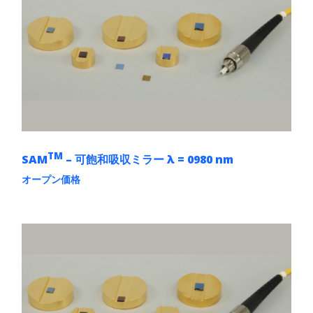
複
数
の
バ
リ
エ
ー
シ
ョ
ン
が
あ
TM
SAM
– 可飽和吸収ミラー λ = 0980 nm
り
ま
オープン価格
す。
こ
オ
の
プ
商
シ
品
ョ
に
ン
は
は
複
商
数
品
の
ペ
バ
ー