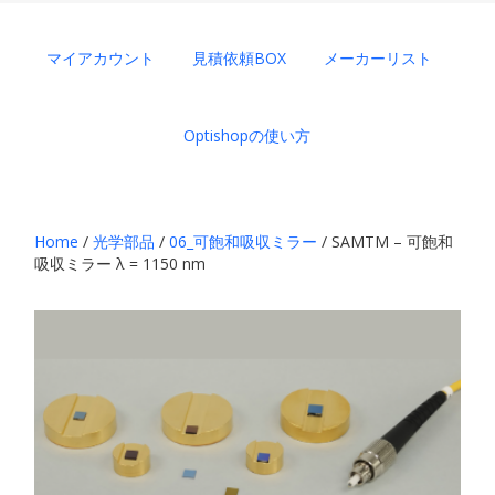
マイアカウント
見積依頼BOX
メーカーリスト
Optishopの使い方
Home
/
光学部品
/
06_可飽和吸収ミラー
/ SAMTM – 可飽和
吸収ミラー λ = 1150 nm