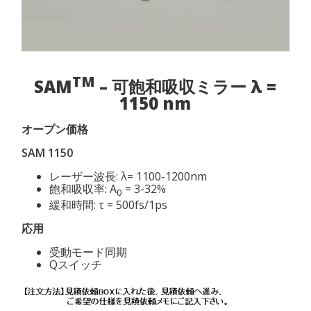
TM
SAM
– 可飽和吸収ミラー λ =
1150 nm
オープン価格
SAM 1150
レーザー波長: λ= 1100-1200nm
飽和吸収率: A
= 3-32%
0
緩和時間: τ = 500fs/1ps
応用
受動モード同期
Qスイッチ