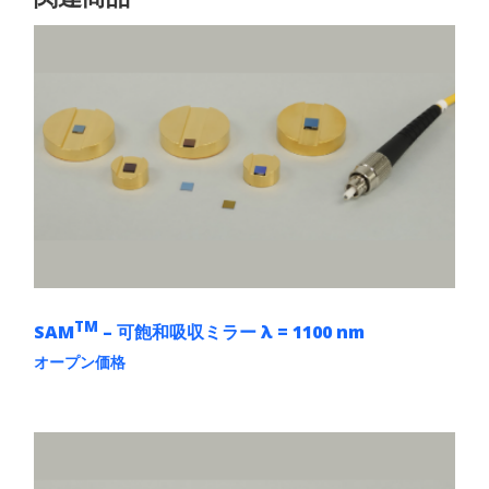
TM
SAM
– 可飽和吸収ミラー λ = 1100 nm
オープン価格
こ
の
商
品
に
は