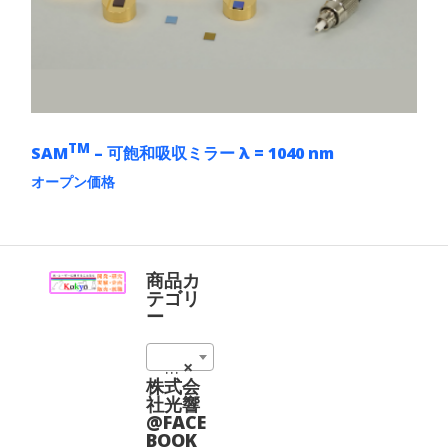
リ
ジ
エ
か
ー
ら
シ
選
ョ
択
ン
で
が
き
あ
ま
TM
SAM
– 可飽和吸収ミラー λ = 1040 nm
り
す
ま
オープン価格
す。
こ
オ
の
プ
商
シ
品
ョ
に
商品カ
ン
は
テゴリ
は
複
ー
商
数
品
の
ペ
06_可飽和吸収ミラー (18)
×
バ
ー
リ
株式会
ジ
エ
社光響
か
ー
@FACE
ら
シ
BOOK
選