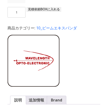
CO2
見積依頼BOXに入れる
ビ
ー
ム
商品カテゴリー:
10_ビームエキスパンダ
エ
キ
ス
パ
ン
ダ
ー
(UniBet
&
MiniBet)
個
説明
追加情報
Brand