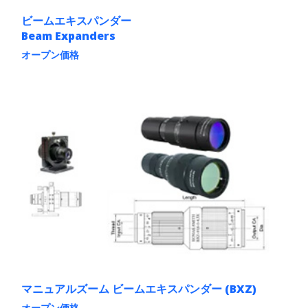
あ
ビームエキスパンダー
り
Beam Expanders
ま
す。
オープン価格
オ
こ
プ
の
シ
商
ョ
品
ン
に
は
は
商
複
品
数
ペ
の
ー
バ
ジ
リ
か
エ
ら
ー
選
シ
択
ョ
で
ン
き
が
ま
あ
す
マニュアルズーム ビームエキスパンダー (BXZ)
り
ま
オープン価格