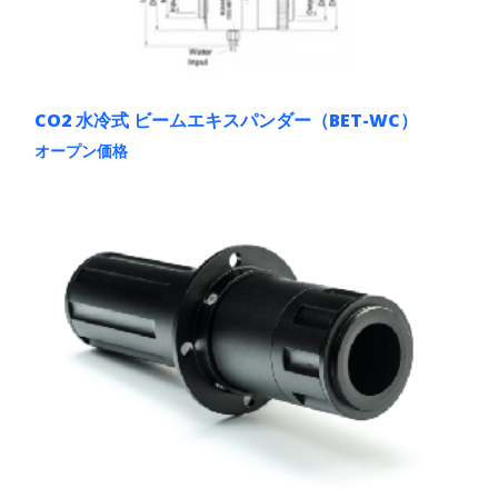
CO2 水冷式 ビームエキスパンダー（BET-WC）
オープン価格
こ
の
商
品
に
は
複
数
の
バ
リ
エ
ー
シ
ョ
ン
が