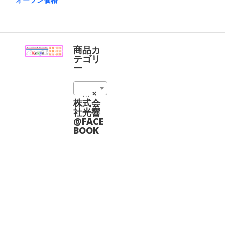
す。
こ
オ
の
プ
商
シ
品
ョ
に
商品カ
ン
は
テゴリ
は
複
ー
商
数
品
の
ペ
10_ビームエキスパンダ (6)
×
バ
ー
リ
株式会
ジ
エ
社光響
か
ー
@FACE
ら
シ
BOOK
選
ョ
択
ン
で
が
き
あ
ま
り
す
ま
す。
オ
プ
シ