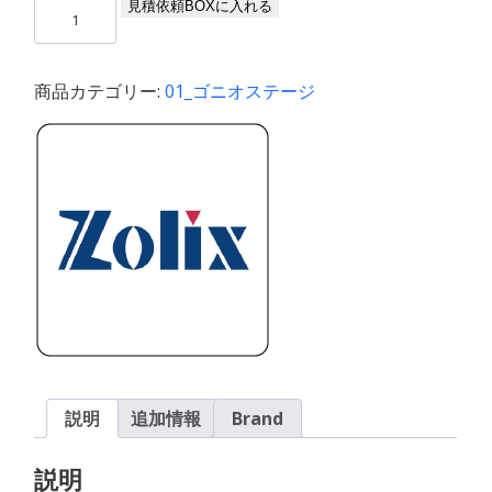
上
見積依頼BOXに入れる
部
ゴ
ニ
商品カテゴリー:
01_ゴニオステージ
オ
メ
ー
タ
（テ
ー
ブ
ル
サ
イ
ズ
65x65x24mm,
回
説明
追加情報
Brand
転
軸
説明
高