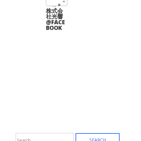
01_ゴニオステージ (2)
×
バ
リ
株式会
エ
社光響
ー
@FACE
シ
BOOK
ョ
ン
が
あ
り
ま
す。
オ
プ
シ
ョ
ン
は
商
品
ペ
ー
ジ
か
ら