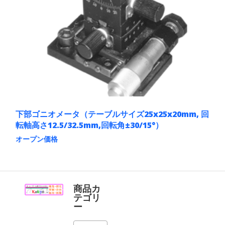
下部ゴニオメータ（テーブルサイズ25x25x20mm, 回
転軸高さ12.5/32.5mm,回転角±30/15°）
オープン価格
こ
の
商
品
に
商品カ
は
テゴリ
複
ー
数
の