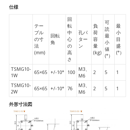
さ
仕様
100/76mm,
回
回
可
転
テー
転
負
最
読
角
ブル
中
孔パ
荷
小
回転
最
±10°）
の寸
心
ター
容
目
角
小
個
法
の
ン
量
盛
値
(mm)
高
(kg)
(°）
(°）
さ
TSMG10-
M3、
65×65
+/-10°
100
2
5
1
1W
M6
TSMG10-
M3、
65×65
+/-10°
76
2
5
1
2W
M6
外形寸法図