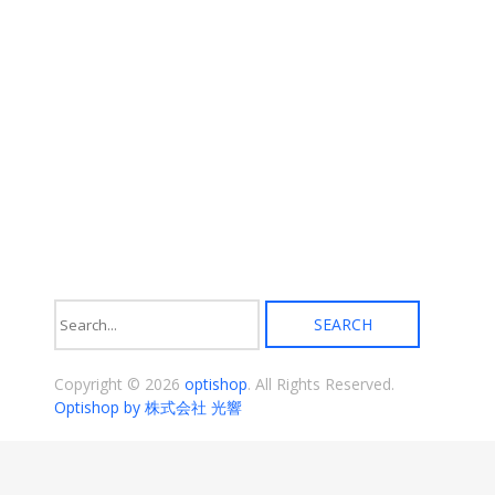
あ
ま
り
す
ま
す。
オ
プ
シ
ョ
ン
は
商
品
ペ
ー
ジ
か
ら
選
択
Copyright © 2026
optishop
. All Rights Reserved.
で
き
Optishop by 株式会社 光響
ま
す