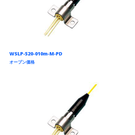
の
バ
リ
エ
ー
シ
ョ
ン
が
あ
WSLP-520-010m-M-PD
り
ま
オープン価格
す。
こ
オ
の
プ
商
シ
品
ョ
に
ン
は
は
複
商
数
品
の
ペ
バ
ー
リ
ジ
エ
か
ー