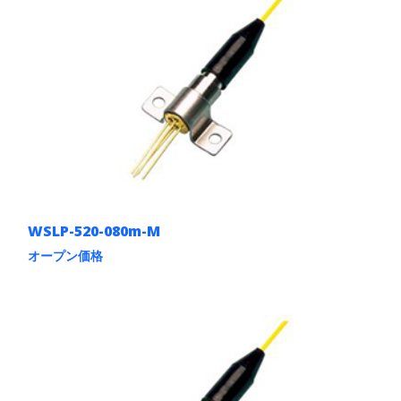
WSLP-520-080m-M
オープン価格
こ
の
商
品
に
は
複
数