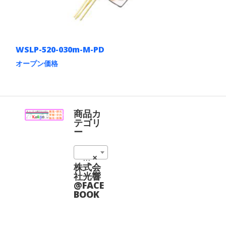
ら
シ
選
ョ
択
ン
で
が
き
あ
ま
WSLP-520-030m-M-PD
り
す
ま
オープン価格
す。
こ
オ
の
プ
商
シ
品
ョ
に
商品カ
ン
は
テゴリ
は
複
ー
商
数
品
の
ペ
520 nm (7)
×
バ
ー
リ
株式会
ジ
エ
社光響
か
ー
@FACE
ら
シ
BOOK
選
ョ
択
ン
で
が
き