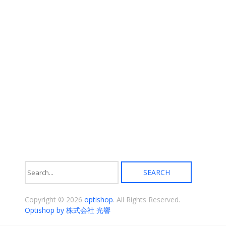
ョ
ン
が
あ
り
ま
す。
オ
プ
シ
ョ
ン
は
商
品
ペ
ー
ジ
か
ら
選
択
Copyright © 2026
optishop
. All Rights Reserved.
で
き
Optishop by 株式会社 光響
ま