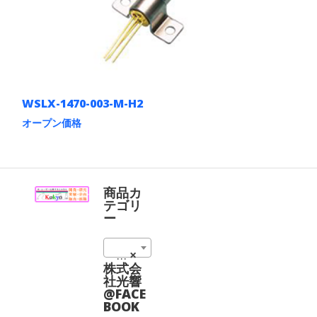
WSLX-1470-003-M-H2
オープン価格
こ
の
商
品
に
商品カ
は
テゴリ
複
ー
数
の
1470 nm (2)
×
バ
リ
株式会
エ
社光響
ー
@FACE
シ
BOOK