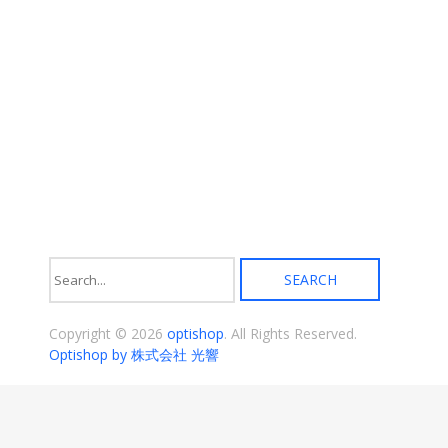
り
ま
す。
オ
プ
シ
ョ
ン
は
商
品
ペ
ー
ジ
か
ら
選
択
Copyright © 2026
optishop
. All Rights Reserved.
で
き
Optishop by 株式会社 光響
ま
す