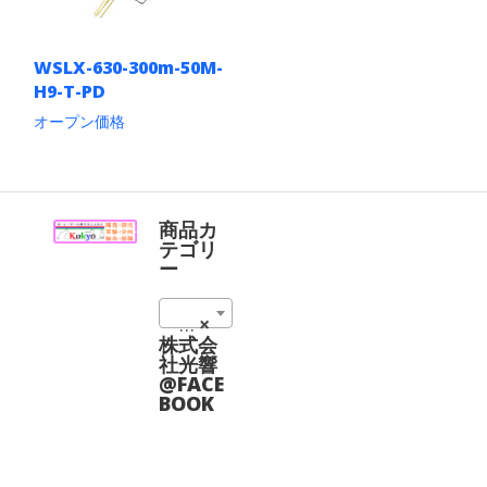
WSLX-630-300m-50M-
H9-T-PD
オープン価格
こ
の
商
品
に
商品カ
は
テゴリ
複
ー
数
の
630 nm (1)
×
バ
リ
株式会
エ
社光響
ー
@FACE
シ
BOOK
ョ
ン
が
あ