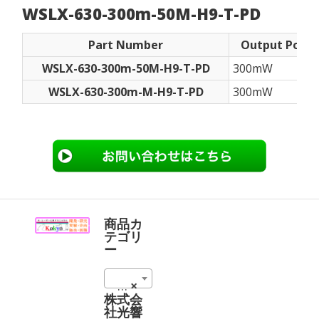
WSLX-630-300m-50M-H9-T-PD
Part Number
Output Powe
WSLX-630-300m-50M-H9-T-PD
300mW
WSLX-630-300m-M-H9-T-PD
300mW
商品カ
テゴリ
ー
630 nm (1)
×
株式会
社光響