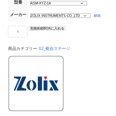
型番
メーカー
解除
ベ
見積依頼BOXに入れる
ア
リ
ン
商品カテゴリー:
02_複合ステージ
グ
直
線
ス
テ
ー
ジ
（25mm
XY
移
動