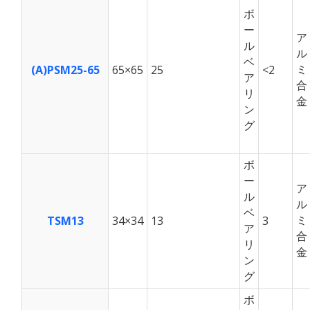
ボ
ー
ア
ル
ル
ベ
ミ
(A)PSM25-65
65×65
25
<2
ア
合
リ
金
ン
グ
ボ
ー
ア
ル
ル
ベ
ミ
TSM13
34×34
13
3
ア
合
リ
金
ン
グ
ボ