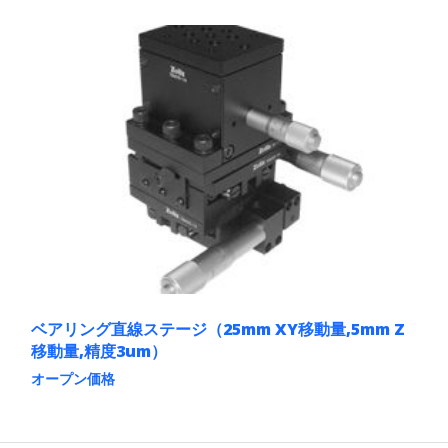
ョ
の
ン
商
は
品
商
に
品
は
ペ
複
ー
数
ジ
の
か
バ
ら
リ
選
エ
択
ー
で
シ
き
ョ
ま
ン
す
が
あ
り
ま
ベアリング直線ステージ（25mm XY移動量,5mm Z
す。
移動量,精度3um）
オ
オープン価格
プ
シ
こ
ョ
の
ン
商