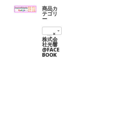
は
品
商
に
商品カ
品
は
テゴリ
ペ
複
ー
ー
数
ジ
の
か
02_複合ステージ (10)
×
バ
ら
リ
株式会
選
エ
社光響
択
ー
@FACE
で
シ
BOOK
き
ョ
ま
ン
す
が
あ
り
ま
す。
オ
プ
シ
ョ
ン
は
商