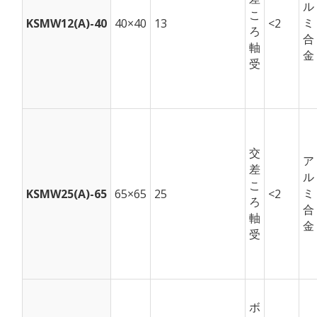
ル
こ
ミ
KSMW12(A)-40
40×40
13
<2
ろ
合
軸
金
受
交
ア
差
ル
こ
ミ
KSMW25(A)-65
65×65
25
<2
ろ
合
軸
金
受
ボ