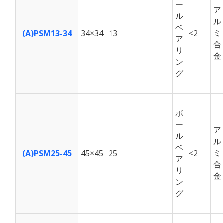
ー
ア
ル
ル
ベ
ミ
(A)PSM13-34
34×34
13
<2
ア
合
リ
金
ン
グ
ボ
ー
ア
ル
ル
ベ
ミ
(A)PSM25-45
45×45
25
<2
ア
合
リ
金
ン
グ