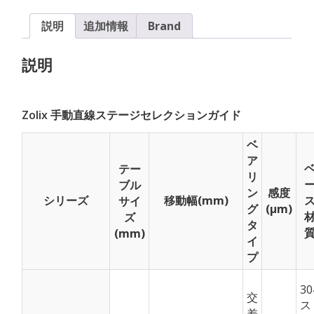
量,13mm
Z
説明
追加情報
Brand
移
動
説明
量,
精
度
Zolix 手動直線ステージセレクションガイド
3um）
個
ベ
ア
テー
リ
ブル
ン
感度
シリーズ
移動幅(mm)
サイ
グ
(μm)
ズ
タ
(mm)
イ
プ
30
交
ス
差