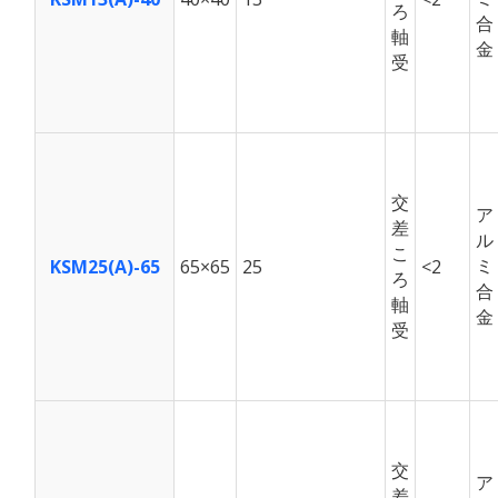
ろ
合
軸
金
受
交
ア
差
ル
こ
ミ
KSM25(A)-65
65×65
25
<2
ろ
合
軸
金
受
交
ア
差