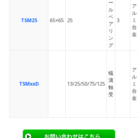
ー
ア
ル
ル
ベ
ミ
TSM25
65×65
25
3
ア
合
リ
金
ン
グ
ア
蟻
ル
溝
TSMxxD
13/25/50/75/125
ミ
軸
合
受
金