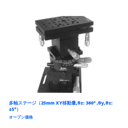
こ
の
商
品
に
は
複
数
の
バ
リ
エ
ー
シ
ョ
ン
が
あ
り
ま
多軸ステージ（25mm XY移動量,θz: 360° ,θy,θz:
す。
±5°）
オ
オープン価格
プ
シ
こ