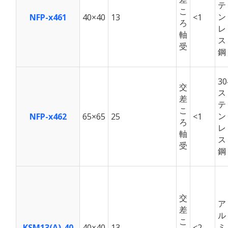
テ
こ
ン
NFP-x461
40×40
13
<1
ろ
レ
軸
ス
受
鋼
30
交
ス
差
テ
こ
ン
NFP-x462
65×65
25
<1
ろ
レ
軸
ス
受
鋼
交
ア
差
ル
こ
ミ
KSM13(A)-40
40×40
13
<2