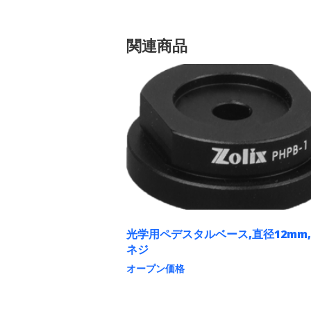
関連商品
光学用ペデスタルベース,直径12mm,
ネジ
オープン価格
こ
の
商