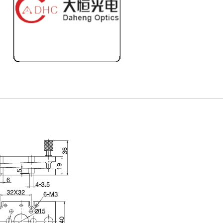
ィ
ル
ト
プ
ラ
ッ
ト
フ
ォ
ー
ム
個