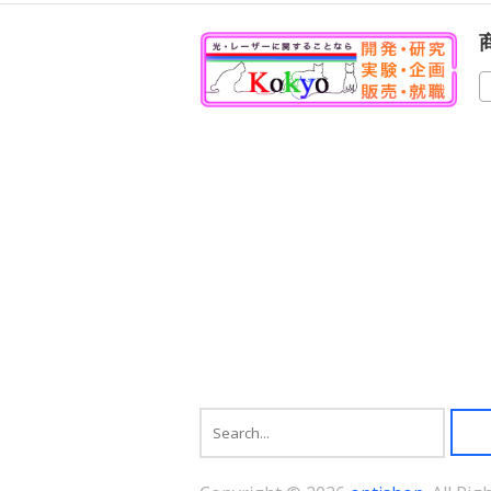
品
に
は
複
数
の
バ
リ
エ
ー
シ
ョ
ン
が
あ
り
ま
す。
オ
プ
シ
ョ
ン
は