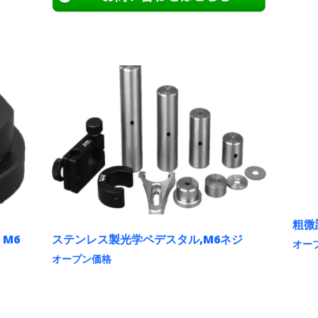
粗微
 M6
ステンレス製光学ペデスタル,M6ネジ
オー
オープン価格
こ
の
こ
商
の
品
商
に
品