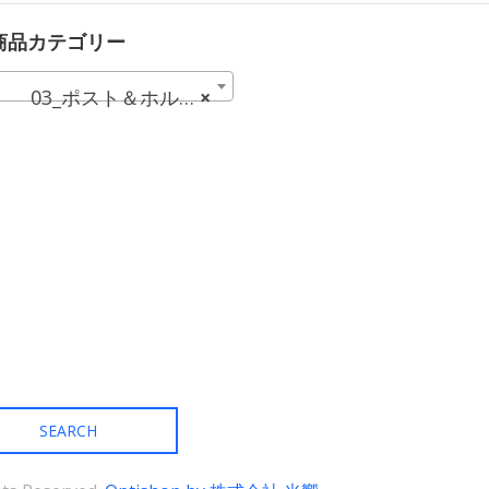
は
に
複
は
商品カテゴリー
数
複
の
数
バ
の
03_ポスト＆ホルダー (27)
×
リ
バ
エ
リ
ー
エ
シ
ー
ョ
シ
ン
ョ
が
ン
あ
が
り
あ
ま
り
す。
ま
オ
す。
プ
オ
シ
プ
ョ
シ
ン
ョ
は
ン
商
は
品
商
ペ
品