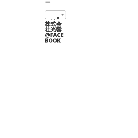
ー
パッシブ結晶 (1)
×
株式会
社光響
@FACE
BOOK