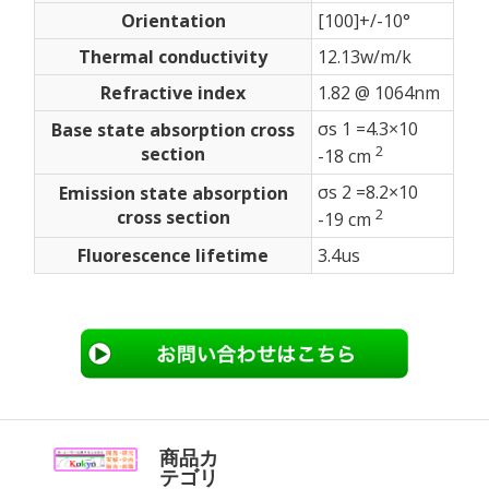
Orientation
[100]+/-10°
Thermal conductivity
12.13w/m/k
Refractive index
1.82 @ 1064nm
σs 1 =4.3×10
Base state absorption cross
2
section
-18 cm
σs 2 =8.2×10
Emission state absorption
2
cross section
-19 cm
Fluorescence lifetime
3.4us
商品カ
テゴリ