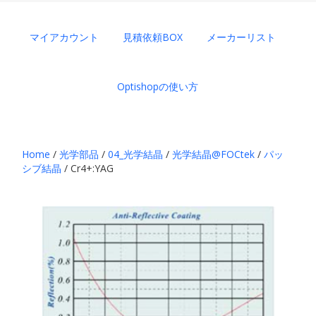
マイアカウント
見積依頼BOX
メーカーリスト
Optishopの使い方
Home
/
光学部品
/
04_光学結晶
/
光学結晶@FOCtek
/
パッ
シブ結晶
/ Cr4+:YAG