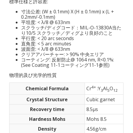
標準仕様と許容差:
寸法公差: (W ± 0.1mm) X (H ± 0.1mm) x (L +
0.2mm/-0.1mm)
平坦度: < λ/8 @ 633nm
スクラッチ/ディグコード：MIL-O-13830A当た
り10/5 スクラッチ／ディグより良好のこと
平行度: < 20 arc seconds
直角度: < 5 arc minutes
波面歪: < λ/8 @ 633nm
クリアアパーチャー: > 90% 中央エリア
コーティング: 反射防止@ 1064 nm, R<0.1%:
(See Coating 11-1コーティング11-1参照)
物理的及び光学的性質
4+
Chemical Formula
Cr
:Y
Al
O
3
5
12
Crystal Structure
Cubic garnet
Recovery time
8.5μs
Hardness Mohs
Mohs 8.5
Density
4.56g/cm