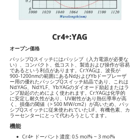
Cr4+:YAG
オープン価格
パッシブQスイッチにはパッシブ（入力電源が必要な
い）、コンパクト、低コスト、製造および操作が容易
であるという利点があります。Cr:YAGは、波長が
900-1200nmの範囲にあるNdおよびYbドープレーザ
ー用の優れたパッシブQスイッチ結晶であり、これは
Nd:YAG、Nd:YLF、Yb:YAGのダイオード励起またはラ
ンプ励起のためによく使われます。Cr:YAGは化学的
に安定し耐久性があり、UV耐性があり熱伝導率が高
く、損傷の閾値（> 500 MW/cm2）が高いため、パッ
シブQスイッチに従来使われていたLiF、有機色素、カ
ラーセンターにとって代わろうとしてます。
機能
Cr4+ ドーパント濃度: 0.5 mol% ~ 3 mol%