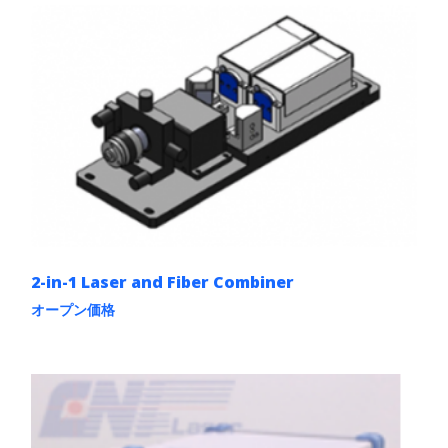
2-in-1 Laser and Fiber Combiner
オープン価格
こ
の
商
品
に
は
複