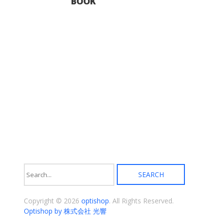
シ
BOOK
選
ョ
択
ン
で
が
き
あ
ま
り
す
ま
す。
オ
プ
シ
ョ
ン
は
商
品
ペ
ー
ジ
か
ら
選
択
Copyright © 2026
optishop
. All Rights Reserved.
で
き
Optishop by 株式会社 光響