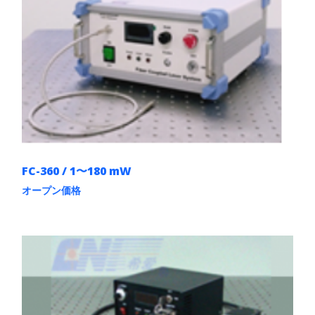
数
の
バ
リ
エ
ー
シ
ョ
ン
が
あ
り
ま
FC-360 / 1〜180 mW
す。
オ
オープン価格
プ
こ
シ
の
ョ
商
ン
品
は
に
商
は
品
複
ペ
数
ー
の
ジ