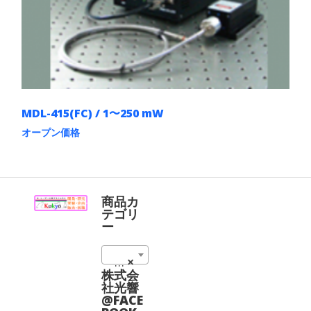
バ
か
リ
ら
エ
選
ー
択
シ
で
ョ
き
ン
ま
が
す
あ
MDL-415(FC) / 1〜250 mW
り
ま
オープン価格
す。
こ
オ
の
プ
商
シ
品
ョ
に
商品カ
ン
は
テゴリ
は
複
ー
商
数
品
の
ペ
Fiber Coupling Lasers (198)
×
バ
ー
リ
株式会
ジ
エ
社光響
か
ー
@FACE
ら