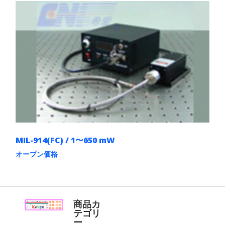
MIL-914(FC) / 1〜650 mW
オープン価格
こ
の
商
品
に
商品カ
は
テゴリ
複
ー