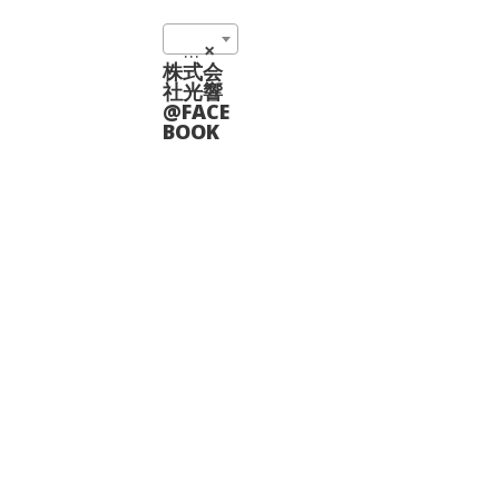
数
の
Fiber Coupled Laser System at 914 nm (2)
×
バ
リ
株式会
エ
社光響
ー
@FACE
シ
BOOK
ョ
ン
が
あ
り
ま
す。
オ
プ
シ
ョ
ン
は
商
品
ペ
ー
ジ