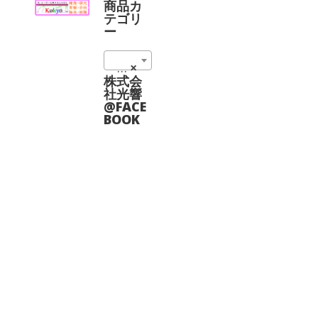
に
商品カ
は
テゴリ
複
ー
数
の
4000 nm (2)
×
バ
リ
株式会
エ
社光響
ー
@FACE
シ
BOOK
ョ
ン
が
あ
り
ま
す。
オ
プ
シ
ョ
ン
は
商
品