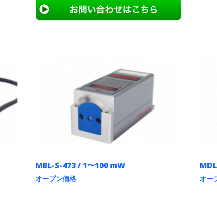
MBL-S-473 / 1〜100 mW
MDL
オープン価格
オー
こ
こ
の
の
商
商
品
品