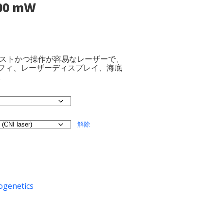
300 mW
コストかつ操作が容易なレーザーで、
フィ、レーザーディスプレイ、海底
。
解除
ogenetics