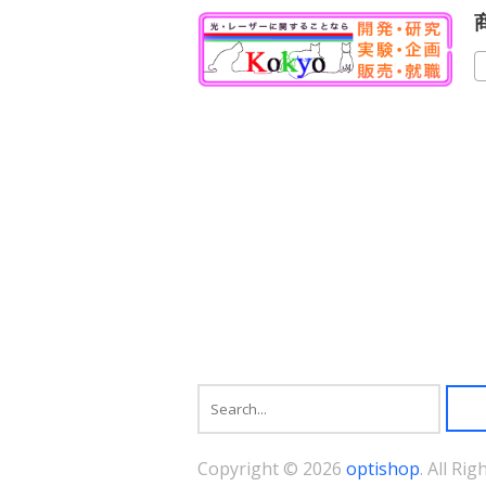
に
は
複
数
の
バ
リ
エ
ー
シ
ョ
ン
が
あ
り
ま
す。
オ
プ
シ
ョ
ン
は
商
Copyright © 2026
optishop
. All Ri