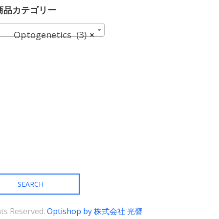
に
に
商品カテゴリー
は
は
複
複
Optogenetics (3)
×
数
数
の
の
バ
バ
リ
リ
エ
エ
ー
ー
シ
シ
ョ
ョ
ン
ン
が
が
あ
あ
り
り
ま
ま
す。
す。
オ
オ
プ
プ
シ
シ
ョ
ョ
ン
ン
は
は
商
商
ghts Reserved.
Optishop by 株式会社 光響