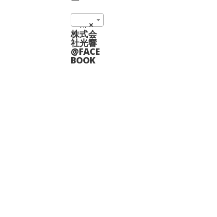
商
数
品
の
ペ
Fiber Coupling Lasers (198)
×
バ
ー
リ
株式会
ジ
エ
社光響
か
ー
@FACE
ら
シ
BOOK
選
ョ
択
ン
で
が
き
あ
ま
り
す
ま
す。
オ
プ
シ
ョ
ン
は
商
品
ペ
ー
ジ