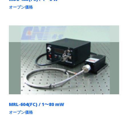
オープン価格
こ
の
商
品
に
は
複
数
の
バ
リ
エ
ー
シ
ョ
ン
が
あ
MRL-604(FC) / 1〜80 mW
り
ま
オープン価格
す。
こ
オ
の
プ