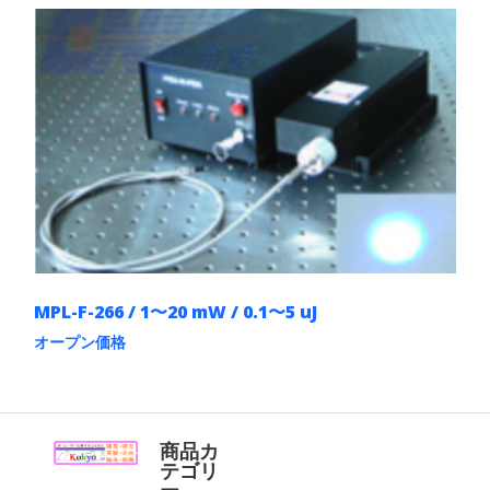
商
シ
品
ョ
に
ン
は
は
複
商
数
品
の
ペ
バ
ー
リ
ジ
エ
か
ー
ら
シ
選
ョ
択
ン
で
が
き
あ
MPL-F-266 / 1〜20 mW / 0.1〜5 uJ
ま
り
す
ま
オープン価格
す。
こ
オ
の
プ
商
シ
品
ョ
に
商品カ
ン
は
テゴリ
は
複
ー