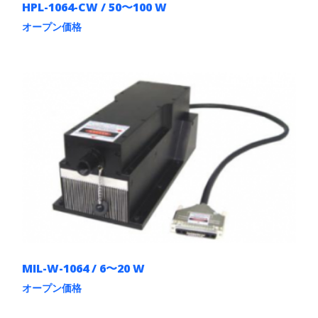
HPL-1064-CW / 50〜100 W
オープン価格
こ
の
商
品
に
は
複
数
の
バ
リ
エ
ー
シ
ョ
ン
が
あ
MIL-W-1064 / 6〜20 W
り
ま
オープン価格
す。
こ
オ