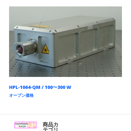
の
プ
商
シ
品
ョ
に
ン
は
は
複
商
数
品
の
ペ
バ
ー
リ
ジ
エ
か
ー
ら
シ
選
ョ
択
ン
で
が
き
あ
ま
HPL-1064-QM / 100〜300 W
り
す
ま
オープン価格
す。
こ
オ
の
プ
商
シ
品
ョ
に
商品カ
ン
は
テゴリ