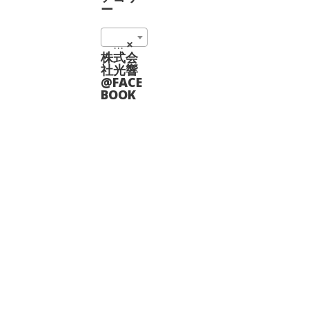
は
複
ー
商
数
品
の
ペ
High Stability Solid State Laser at 1064 nm (10)
×
バ
ー
リ
株式会
ジ
エ
社光響
か
ー
@FACE
ら
シ
BOOK
選
ョ
択
ン
で
が
き
あ
ま
り
す
ま
す。
オ
プ
シ
ョ
ン
は
商
品
ペ
ー