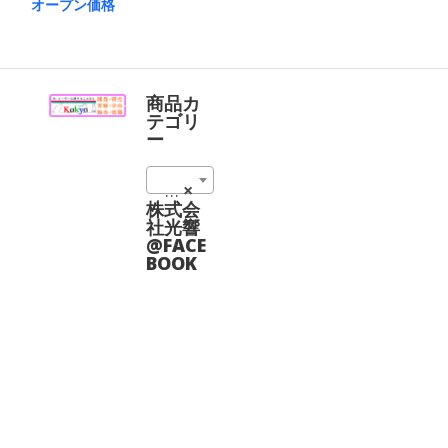
ま
オープン価格
す。
こ
オ
の
プ
商
シ
品
ョ
に
商品カ
ン
は
テゴリ
は
複
ー
商
数
品
の
ペ
DPSS Lasers (57)
×
バ
ー
リ
株式会
ジ
エ
社光響
か
ー
@FACE
ら
シ
BOOK
選
ョ
択
ン
で
が
き
あ
ま
り
す
ま
す。
オ
プ
シ