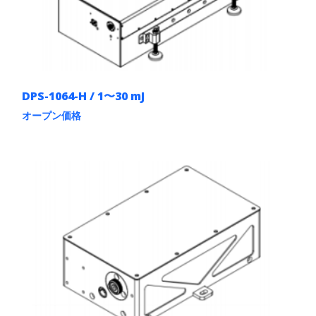
DPS-1064-H / 1〜30 mJ
オープン価格
こ
の
商
品
に
は
複
数
の
バ
リ
エ
ー
シ
ョ