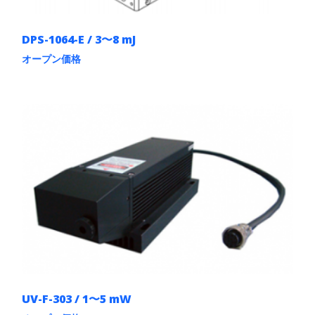
ン
が
あ
DPS-1064-E / 3〜8 mJ
り
ま
オープン価格
す。
こ
オ
の
プ
商
シ
品
ョ
に
ン
は
は
複
商
数
品
の
ペ
バ
ー
リ
ジ
エ
か
ー
ら
シ
選
ョ
択
ン
で
が
き
あ
ま
UV-F-303 / 1〜5 mW
り
す