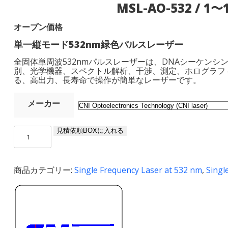
MSL-AO-532 / 1〜1
オープン価格
単一縦モード532nm緑色パルスレーザー
全固体単周波532nmパルスレーザーは、DNAシーケン
別、光学機器、スペクトル解析、干渉、測定、ホログラフ
る、高出力、長寿命で操作が簡単なレーザーです。
メーカー
MSL-
見積依頼BOXに入れる
AO-
532
/
商品カテゴリー:
Single Frequency Laser at 532 nm
,
Singl
1〜
100
uJ
個