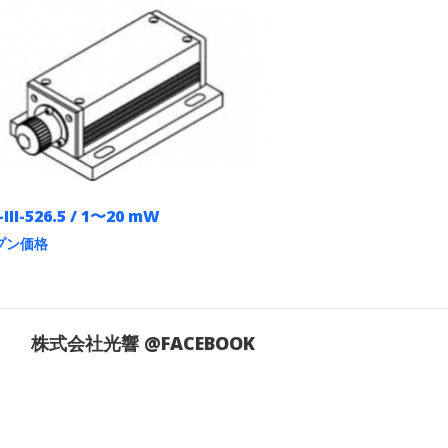
III-526.5 / 1〜20 mW
プン価格
株式会社光響 @FACEBOOK