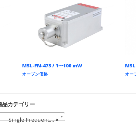
MSL-FN-473 / 1〜100 mW
MSL-
オープン価格
オー
こ
こ
の
の
商
商
品
品
に
に
商品カテゴリー
は
は
複
複
Single Frequency Lasers (37)
×
数
数
の
の
バ
バ
リ
リ