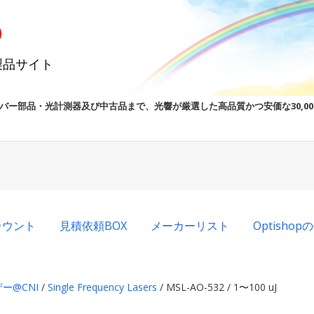
製品サイト
バー部品・光計測器及び中古品まで、光響が厳選した高品質かつ安価な30,0
カウント
見積依頼BOX
メーカーリスト
Optisho
ー@CNI
/
Single Frequency Lasers
/ MSL-AO-532 / 1〜100 uJ