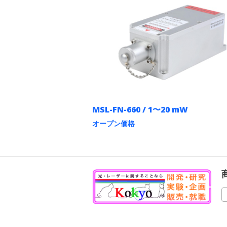
MSL-FN-660 / 1〜20 mW
オープン価格
こ
の
商
品
に
は
複
数
の
バ
リ