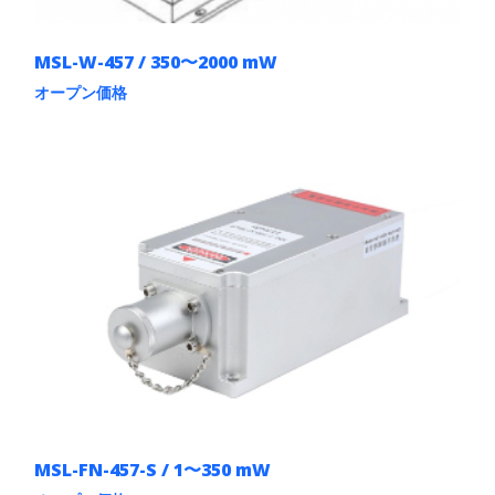
MSL-W-457 / 350〜2000 mW
オープン価格
こ
の
商
品
に
は
複
数
の
バ
リ
エ
ー
シ
ョ
ン
が
あ
MSL-FN-457-S / 1〜350 mW
り