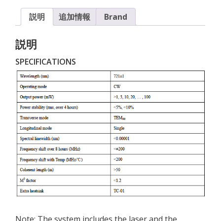
説明
追加情報
Brand
説明
SPECIFICATIONS
Note: The system includes the laser and the