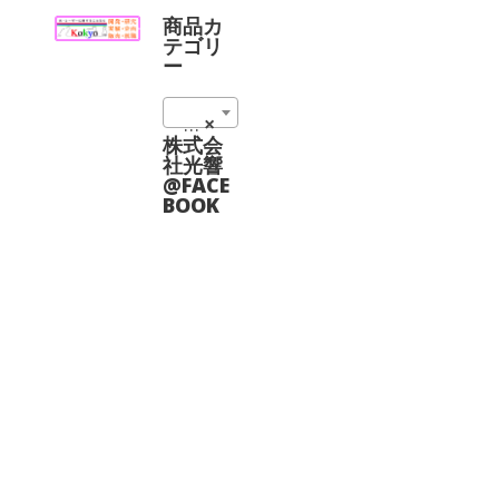
品
ョ
に
商品カ
ン
は
テゴリ
は
複
ー
商
数
品
の
ペ
Single Frequency Lasers (37)
×
バ
ー
リ
株式会
ジ
エ
社光響
か
ー
@FACE
ら
シ
BOOK
選
ョ
択
ン
で
が
き
あ
ま
り
す
ま
す。
オ
プ
シ
ョ
ン
は
商