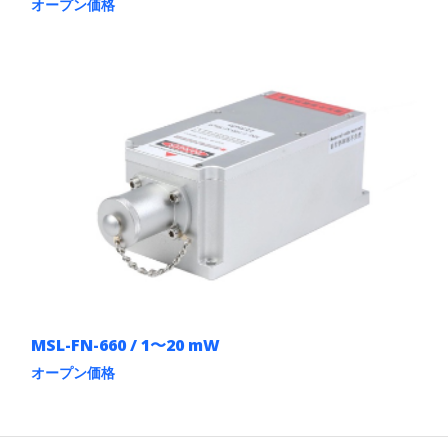
ま
オープン価格
す。
こ
オ
の
プ
商
シ
品
ョ
に
ン
は
は
複
商
数
品
の
ペ
バ
ー
リ
ジ
エ
か
ー
ら
シ
選
ョ
択
ン
で
が
き
あ
ま
MSL-FN-660 / 1〜20 mW
り
す
ま
オープン価格
す。
こ
オ
の
プ
商
シ