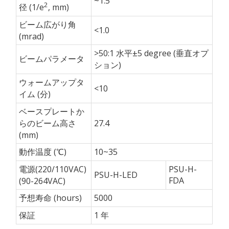
~1.5
2
径 (1/e
, mm)
ビーム広がり角
<1.0
(mrad)
>50:1 水平±5 degree (垂直オプ
ビームパラメータ
ション)
ウォームアップタ
<10
イム (分)
ベースプレートか
らのビーム高さ
27.4
(mm)
動作温度 (℃)
10~35
電源(220/110VAC)
PSU-H-
PSU-H-LED
FDA
(90-264VAC)
予想寿命 (hours)
5000
保証
1 年