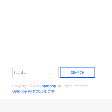
あ
り
ま
す。
オ
プ
シ
ョ
ン
は
商
品
ペ
ー
ジ
か
ら
選
択
Copyright © 2026
optishop
. All Rights Reserved.
で
き
Optishop by 株式会社 光響
ま
す