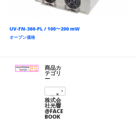
UV-FN-360-PL / 100〜200 mW
オープン価格
こ
の
商
品
に
商品カ
は
テゴリ
複
ー
数
の
CW High Stability UV Laser at 360 nm (2)
×
バ
リ
株式会
エ
社光響
ー
@FACE
シ
BOOK
ョ
ン
が