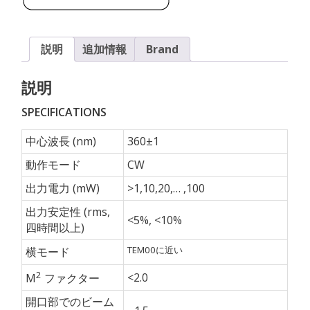
説明
追加情報
Brand
説明
SPECIFICATIONS
中心波長 (nm)
360±1
動作モード
CW
出力電力 (mW)
>1,10,20,… ,100
出力安定性 (rms,
<5%, <10%
四時間以上)
TEM00
に近い
横モード
2
<2.0
M
ファクター
開口部でのビーム