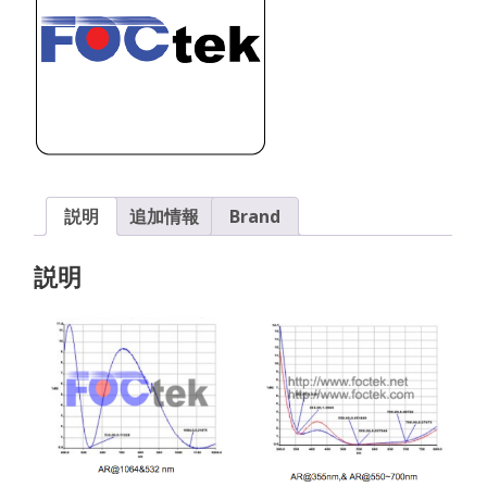
ィ
ン
グ
個
説明
追加情報
Brand
説明