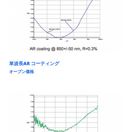
単波長AR コーティング
オープン価格
こ
の
商
品
に
は
複
数
の
バ
リ