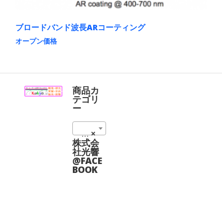
択
ン
で
が
き
あ
ま
ブロードバンド波長ARコーティング
り
す
ま
オープン価格
す。
こ
オ
の
プ
商
シ
品
ョ
に
商品カ
ン
は
テゴリ
は
複
ー
商
数
品
の
ペ
反射防止コーティング (4)
×
バ
ー
リ
株式会
ジ
エ
社光響
か
ー
@FACE
ら
シ
BOOK
選
ョ
択
ン
で
が
き
あ
ま
り
す