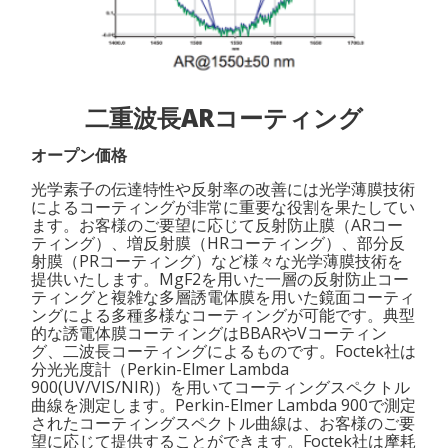
二重波長ARコーティング
オープン価格
光学素子の伝達特性や反射率の改善には光学薄膜技術
によるコーティングが非常に重要な役割を果たしてい
ます。お客様のご要望に応じて反射防止膜（ARコー
ティング）、増反射膜（HRコーティング）、部分反
射膜（PRコーティング）など様々な光学薄膜技術を
提供いたします。MgF2を用いた一層の反射防止コー
ティングと複雑な多層誘電体膜を用いた鏡面コーティ
ングによる多種多様なコーティングが可能です。典型
的な誘電体膜コーティングはBBARやVコーティン
グ、二波長コーティングによるものです。Foctek社は
分光光度計（Perkin-Elmer Lambda
900(UV/VIS/NIR)）を用いてコーティングスペクトル
曲線を測定します。Perkin-Elmer Lambda 900で測定
されたコーティングスペクトル曲線は、お客様のご要
望に応じて提供することができます。Foctek社は摩耗