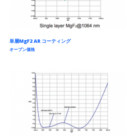
エ
ー
シ
ョ
ン
が
あ
単層MgF2 AR コーティング
り
ま
オープン価格
す。
こ
オ
の
プ
商
シ
品
ョ
に
ン
は
は
複
商
数
品
の
ペ
バ
ー
リ
ジ
エ
か
ー
ら
シ
選
ョ