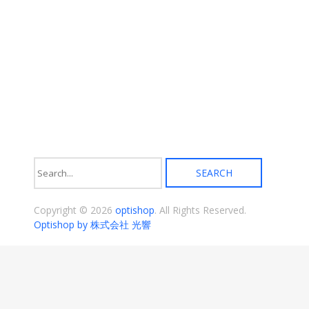
ま
す。
オ
プ
シ
ョ
ン
は
商
品
ペ
ー
ジ
か
ら
選
択
Copyright © 2026
optishop
. All Rights Reserved.
で
き
Optishop by 株式会社 光響
ま
す